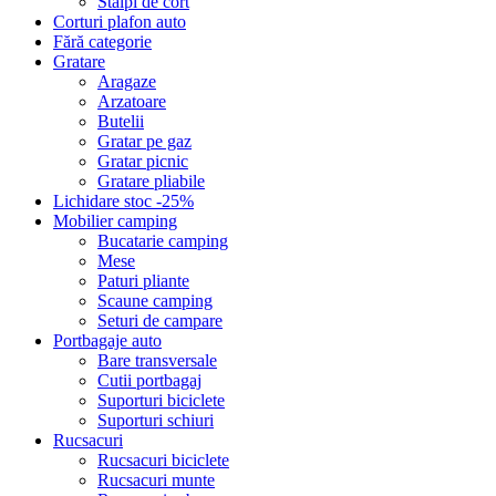
Stalpi de cort
Corturi plafon auto
Fără categorie
Gratare
Aragaze
Arzatoare
Butelii
Gratar pe gaz
Gratar picnic
Gratare pliabile
Lichidare stoc -25%
Mobilier camping
Bucatarie camping
Mese
Paturi pliante
Scaune camping
Seturi de campare
Portbagaje auto
Bare transversale
Cutii portbagaj
Suporturi biciclete
Suporturi schiuri
Rucsacuri
Rucsacuri biciclete
Rucsacuri munte