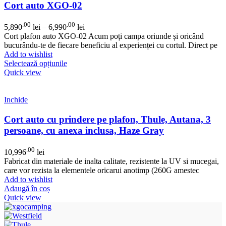
Cort auto XGO-02
.00
.00
5,890
lei
–
6,990
lei
Cort plafon auto XGO-02 Acum poți campa oriunde și oricând
bucurându-te de fiecare beneficiu al experienței cu cortul. Direct pe
Add to wishlist
Selectează opțiunile
Quick view
Inchide
Cort auto cu prindere pe plafon, Thule, Autana, 3
persoane, cu anexa inclusa, Haze Gray
.00
10,996
lei
Fabricat din materiale de inalta calitate, rezistente la UV si mucegai,
care vor rezista la elementele oricarui anotimp (260G amestec
Add to wishlist
Adaugă în coș
Quick view