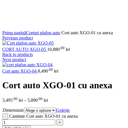
Click to enlarge
Prima pagină
Corturi plafon auto
Cort auto XGO-01 cu anexa
Previous product
.00
CORT AUTO XGO-05
10,880
lei
Back to products
Next product
.00
Cort auto XGO-04
8,490
lei
Cort auto XGO-01 cu anexa
.00
.00
3,495
lei
–
5,890
lei
Dimensiuni
Golește
Cantitate Cort auto XGO-01 cu anexa