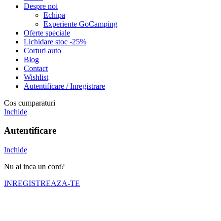
Despre noi
Echipa
Experiente GoCamping
Oferte speciale
Lichidare stoc -25%
Corturi auto
Blog
Contact
Wishlist
Autentificare / Inregistrare
Cos cumparaturi
Inchide
Autentificare
Inchide
Nu ai inca un cont?
INREGISTREAZA-TE
Numele tău (obligatoriu)