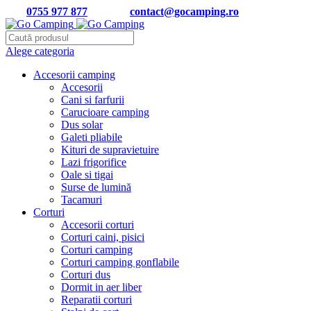
Tel:
0755 977 877
| Email:
contact@gocamping.ro
Alege categoria
Accesorii camping
Accesorii
Cani si farfurii
Carucioare camping
Dus solar
Galeti pliabile
Kituri de supravietuire
Lazi frigorifice
Oale si tigai
Surse de lumină
Tacamuri
Corturi
Accesorii corturi
Corturi caini, pisici
Corturi camping
Corturi camping gonflabile
Corturi dus
Dormit in aer liber
Reparatii corturi