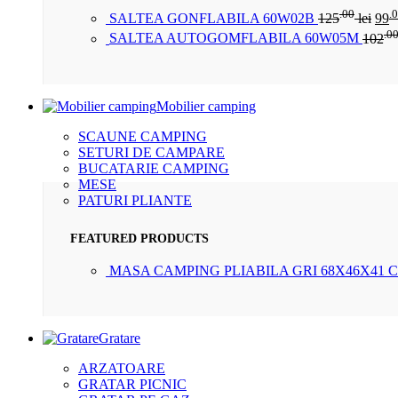
.00
.
SALTEA GONFLABILA 60W02B
125
lei
99
.0
SALTEA AUTOGOMFLABILA 60W05M
102
Mobilier camping
SCAUNE CAMPING
SETURI DE CAMPARE
BUCATARIE CAMPING
MESE
PATURI PLIANTE
FEATURED PRODUCTS
MASA CAMPING PLIABILA GRI 68X46X41 
Gratare
ARZATOARE
GRATAR PICNIC