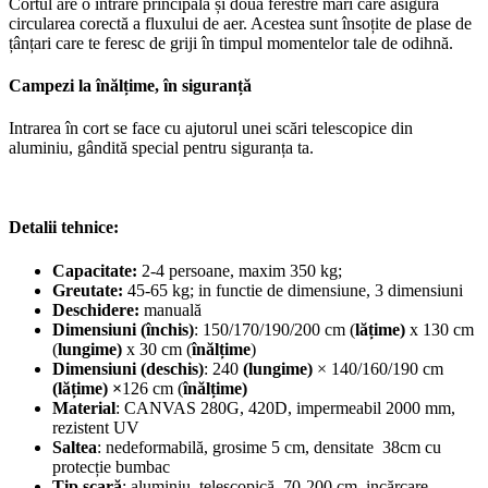
Cortul are o intrare principală și două ferestre mari care asigură
circularea corectă a fluxului de aer. Acestea sunt însoțite de plase de
țânțari care te feresc de griji în timpul momentelor tale de odihnă.
Campezi la înălțime, în siguranță
Intrarea în cort se face cu ajutorul unei scări telescopice din
aluminiu, gândită special pentru siguranța ta.
Detalii tehnice:
Capacitate:
2-4 persoane, maxim 350 kg;
Greutate:
45-65 kg; in functie de dimensiune, 3 dimensiuni
Deschidere:
manuală
Dimensiuni
(închis)
: 150/170/190/200 cm (
lățime)
x 130 cm
(
lungime)
x 30 cm (
înălțime
)
Dimensiuni (deschis)
: 240
(lungime)
× 140/160/190 cm
(lățime) ×
126 cm (
înălțime)
Material
: CANVAS 280G, 420D, impermeabil 2000 mm,
rezistent UV
Saltea
: nedeformabilă, grosime 5 cm, densitate 38cm cu
protecție bumbac
Tip scară
: aluminiu, telescopică, 70-200 cm, incărcare