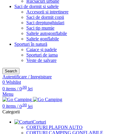
Rucsacuri urbane
Saci de dormit si saltele
Accesorii si intretinere
Saci de dormit copii
Saci dreptunghiulari
Saci tip mumie
Saltele autogonflabile
Saltele gonflabile
Sporturi în natură
Caiace și padele
Sporturi de iarna
Veste de salvare
Search
Autentificare / Inregistrare
0
Wishlist
.00
0
items
/
0
lei
Menu
.00
0
items
/
0
lei
Categorii
Corturi
CORTURI PLAFON AUTO
CORTURI CAMPING GONFLABILE