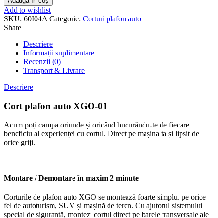
Adaugă în coș
Add to wishlist
SKU:
60I04A
Categorie:
Corturi plafon auto
Share
Descriere
Informații suplimentare
Recenzii (0)
Transport & Livrare
Descriere
Cort plafon auto XGO-01
Acum poți campa oriunde și oricând bucurându-te de fiecare
beneficiu al experienței cu cortul. Direct pe mașina ta și lipsit de
orice griji.
Montare / Demontare în maxim 2 minute
Corturile de plafon auto XGO se montează foarte simplu, pe orice
fel de autoturism, SUV și mașină de teren. Cu ajutorul sistemului
special de siguranță, montezi cortul direct pe barele transversale ale