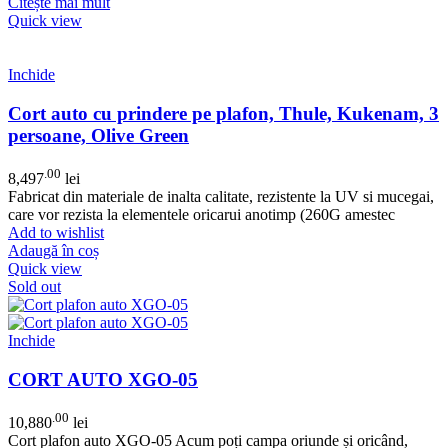
Citește mai mult
Quick view
Inchide
Cort auto cu prindere pe plafon, Thule, Kukenam, 3
persoane, Olive Green
.00
8,497
lei
Fabricat din materiale de inalta calitate, rezistente la UV si mucegai,
care vor rezista la elementele oricarui anotimp (260G amestec
Add to wishlist
Adaugă în coș
Quick view
Sold out
Inchide
CORT AUTO XGO-05
.00
10,880
lei
Cort plafon auto XGO-05 Acum poți campa oriunde și oricând,