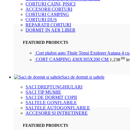
CORTURI CAINI, PISICI
ACCESORII CORTURI
CORTURI CAMPING
CORTURI DUS
REPARATII CORTURI
DORMIT IN AER LIBER
FEATURED PRODUCTS
Cort plafon auto Thule Tepui Explorer Autana 4 c
.00
CORT CAMPING 430X305X200 CM
1,238
le
Saci de dormit si saltele
SACI DREPTUNGHIULARI
SACI TIP MUMIE
SACI DE DORMIT COPII
SALTELE GONFLABILE
SALTELE AUTOGONFLABILE
ACCESORII SI INTRETINERE
FEATURED PRODUCTS