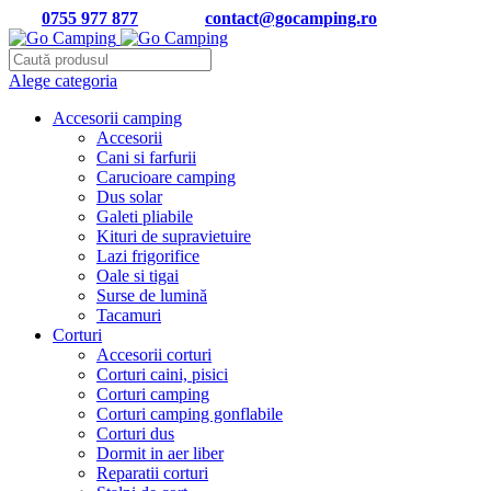
Tel:
0755 977 877
| Email:
contact@gocamping.ro
Alege categoria
Accesorii camping
Accesorii
Cani si farfurii
Carucioare camping
Dus solar
Galeti pliabile
Kituri de supravietuire
Lazi frigorifice
Oale si tigai
Surse de lumină
Tacamuri
Corturi
Accesorii corturi
Corturi caini, pisici
Corturi camping
Corturi camping gonflabile
Corturi dus
Dormit in aer liber
Reparatii corturi