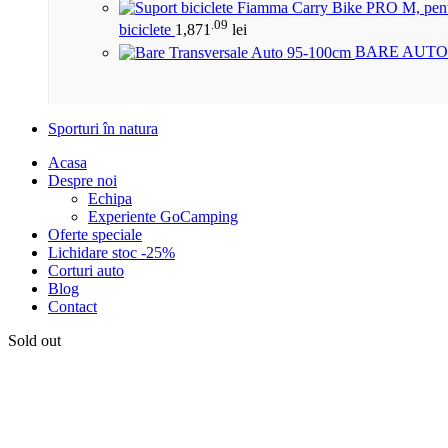
.09
biciclete
1,871
lei
BARE AUTO
Sporturi în natura
Acasa
Despre noi
Echipa
Experiente GoCamping
Oferte speciale
Lichidare stoc -25%
Corturi auto
Blog
Contact
Sold out