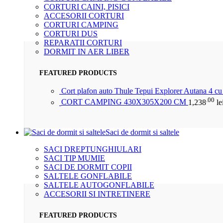
CORTURI CAINI, PISICI
ACCESORII CORTURI
CORTURI CAMPING
CORTURI DUS
REPARATII CORTURI
DORMIT IN AER LIBER
FEATURED PRODUCTS
Cort plafon auto Thule Tepui Explorer Autana 4 c
.00
CORT CAMPING 430X305X200 CM
1,238
le
Saci de dormit si saltele
SACI DREPTUNGHIULARI
SACI TIP MUMIE
SACI DE DORMIT COPII
SALTELE GONFLABILE
SALTELE AUTOGONFLABILE
ACCESORII SI INTRETINERE
FEATURED PRODUCTS