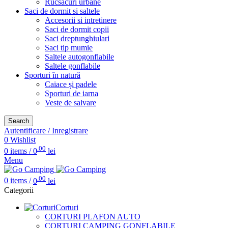
Rucsacuri urbane
Saci de dormit si saltele
Accesorii si intretinere
Saci de dormit copii
Saci dreptunghiulari
Saci tip mumie
Saltele autogonflabile
Saltele gonflabile
Sporturi în natură
Caiace și padele
Sporturi de iarna
Veste de salvare
Search
Autentificare / Inregistrare
0
Wishlist
.00
0
items
/
0
lei
Menu
.00
0
items
/
0
lei
Categorii
Corturi
CORTURI PLAFON AUTO
CORTURI CAMPING GONFLABILE