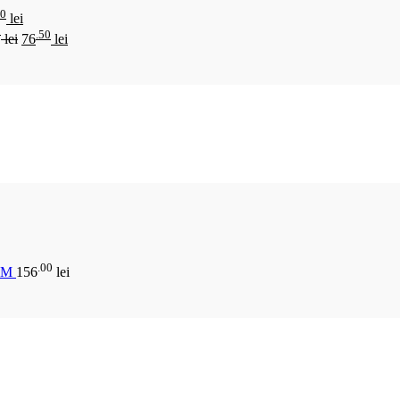
00
lei
0
.50
lei
76
lei
.00
CM
156
lei