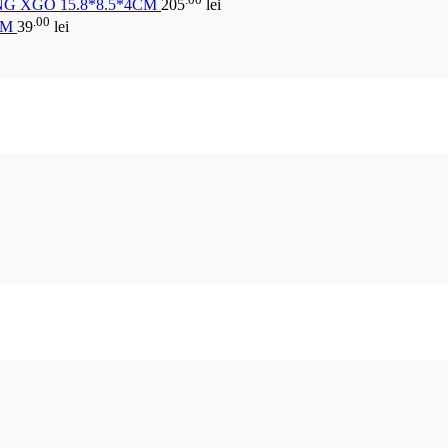
G XGO 15.8*8.5*4CM
205
lei
.00
CM
39
lei