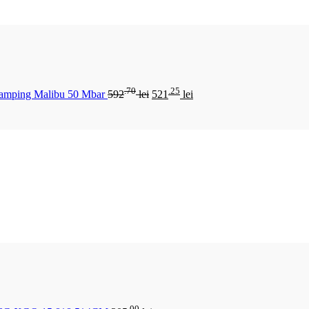
.70
.25
Camping Malibu 50 Mbar
592
lei
521
lei
.00