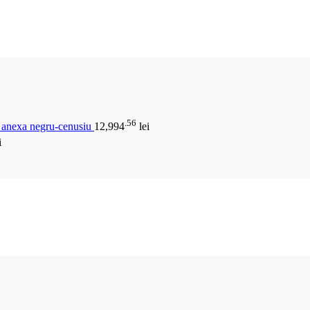
.56
u anexa negru-cenusiu
12,994
lei
i