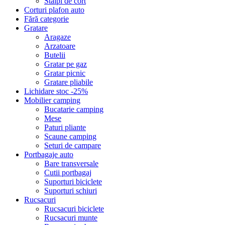
Stalpi de cort
Corturi plafon auto
Fără categorie
Gratare
Aragaze
Arzatoare
Butelii
Gratar pe gaz
Gratar picnic
Gratare pliabile
Lichidare stoc -25%
Mobilier camping
Bucatarie camping
Mese
Paturi pliante
Scaune camping
Seturi de campare
Portbagaje auto
Bare transversale
Cutii portbagaj
Suporturi biciclete
Suporturi schiuri
Rucsacuri
Rucsacuri biciclete
Rucsacuri munte