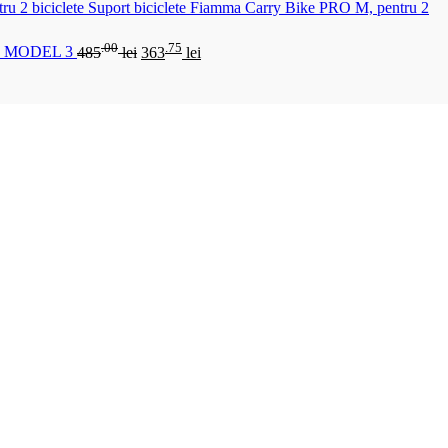
Suport biciclete Fiamma Carry Bike PRO M, pentru 2
.00
.75
 MODEL 3
485
lei
363
lei