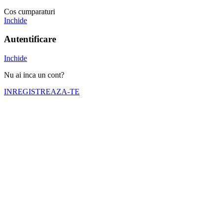
Cos cumparaturi
Inchide
Autentificare
Inchide
Nu ai inca un cont?
INREGISTREAZA-TE
Numele tău (obligatoriu)
Emailul tău (obligatoriu)
Telefon (obligatoriu)
Selectati cortul pe care doriti sa il inchiriati