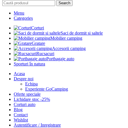
Search
Menu
Categories
Corturi
Saci de dormit si saltele
Mobilier camping
Gratare
Accesorii camping
Rucsacuri
Portbagaje auto
Sporturi în natura
Acasa
Despre noi
Echipa
Experiente GoCamping
Oferte speciale
Lichidare stoc -25%
Corturi auto
Blog
Contact
Wishlist
Autentificare / Inregistrare