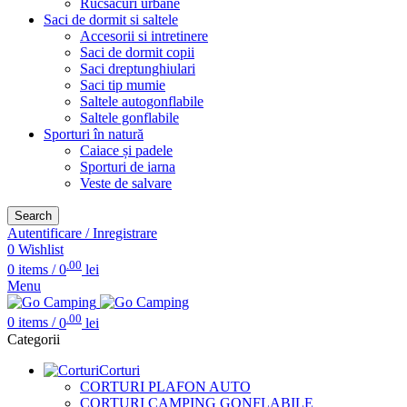
Rucsacuri urbane
Saci de dormit si saltele
Accesorii si intretinere
Saci de dormit copii
Saci dreptunghiulari
Saci tip mumie
Saltele autogonflabile
Saltele gonflabile
Sporturi în natură
Caiace și padele
Sporturi de iarna
Veste de salvare
Search
Autentificare / Inregistrare
0
Wishlist
.00
0
items
/
0
lei
Menu
.00
0
items
/
0
lei
Categorii
Corturi
CORTURI PLAFON AUTO
CORTURI CAMPING GONFLABILE