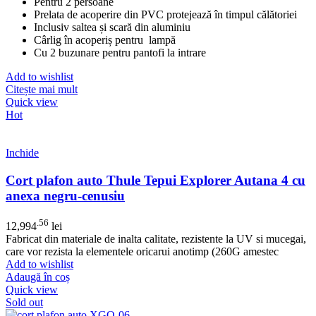
Pentru 2 persoane
Prelata de acoperire din PVC protejează în timpul călătoriei
Inclusiv saltea și scară din aluminiu
Cârlig în acoperiș pentru lampă
Cu 2 buzunare pentru pantofi la intrare
Add to wishlist
Citește mai mult
Quick view
Hot
Inchide
Cort plafon auto Thule Tepui Explorer Autana 4 cu
anexa negru-cenusiu
.56
12,994
lei
Fabricat din materiale de inalta calitate, rezistente la UV si mucegai,
care vor rezista la elementele oricarui anotimp (260G amestec
Add to wishlist
Adaugă în coș
Quick view
Sold out