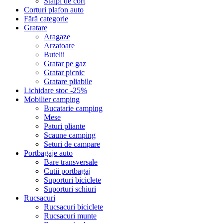
Stalpi de cort
Corturi plafon auto
Fără categorie
Gratare
Aragaze
Arzatoare
Butelii
Gratar pe gaz
Gratar picnic
Gratare pliabile
Lichidare stoc -25%
Mobilier camping
Bucatarie camping
Mese
Paturi pliante
Scaune camping
Seturi de campare
Portbagaje auto
Bare transversale
Cutii portbagaj
Suporturi biciclete
Suporturi schiuri
Rucsacuri
Rucsacuri biciclete
Rucsacuri munte