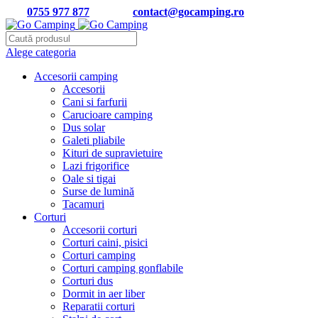
Tel:
0755 977 877
| Email:
contact@gocamping.ro
Alege categoria
Accesorii camping
Accesorii
Cani si farfurii
Carucioare camping
Dus solar
Galeti pliabile
Kituri de supravietuire
Lazi frigorifice
Oale si tigai
Surse de lumină
Tacamuri
Corturi
Accesorii corturi
Corturi caini, pisici
Corturi camping
Corturi camping gonflabile
Corturi dus
Dormit in aer liber
Reparatii corturi