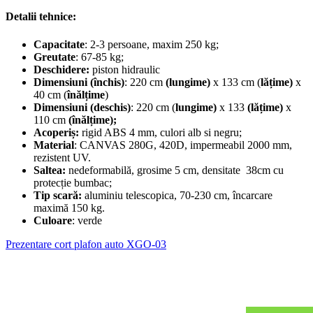
Detalii tehnice:
Capacitate
: 2-3 persoane, maxim 250 kg;
Greutate
: 67-85 kg;
Deschidere:
piston hidraulic
Dimensiuni
(închis)
: 220 cm
(lungime)
x 133 cm (
lățime)
x
40 cm (
înălțime
)
Dimensiuni (deschis)
: 220 cm (
lungime)
x 133
(lățime)
x
110 cm
(înălțime);
Acoperiș:
rigid ABS 4 mm, culori alb si negru;
Material
: CANVAS 280G, 420D, impermeabil 2000 mm,
rezistent UV.
Saltea:
nedeformabilă, grosime 5 cm, densitate 38cm cu
protecție bumbac;
Tip scară:
aluminiu telescopica, 70-230 cm, încarcare
maximă 150 kg.
Culoare
: verde
Prezentare cort plafon auto XGO-03