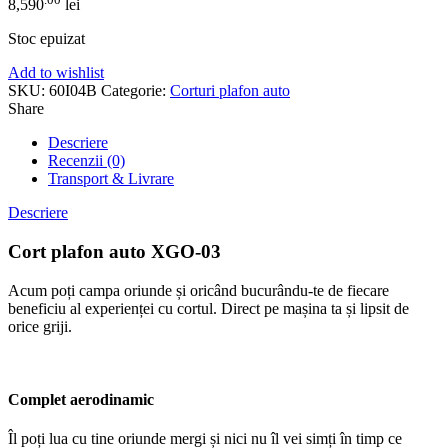
8,590
lei
Stoc epuizat
Add to wishlist
SKU:
60I04B
Categorie:
Corturi plafon auto
Share
Descriere
Recenzii (0)
Transport & Livrare
Descriere
Cort plafon auto XGO-03
Acum poți campa oriunde și oricând bucurându-te de fiecare
beneficiu al experienței cu cortul. Direct pe mașina ta și lipsit de
orice griji.
Complet aerodinamic
Îl poți lua cu tine oriunde mergi și nici nu îl vei simți în timp ce