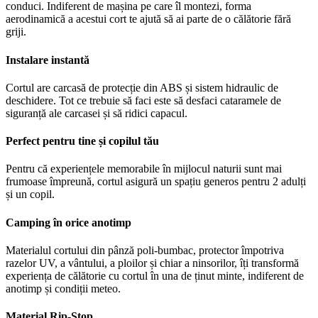
conduci. Indiferent de mașina pe care îl montezi, forma
aerodinamică a acestui cort te ajută să ai parte de o călătorie fără
griji.
Instalare instantă
Cortul are carcasă de protecție din ABS și sistem hidraulic de
deschidere. Tot ce trebuie să faci este să desfaci cataramele de
siguranță ale carcasei și să ridici capacul.
Perfect pentru tine și copilul tău
Pentru că experiențele memorabile în mijlocul naturii sunt mai
frumoase împreună, cortul asigură un spațiu generos pentru 2 adulți
și un copil.
Camping în orice anotimp
Materialul cortului din pânză poli-bumbac, protector împotriva
razelor UV, a vântului, a ploilor și chiar a ninsorilor, îți transformă
experiența de călătorie cu cortul în una de ținut minte, indiferent de
anotimp și condiții meteo.
Material Rip-Stop