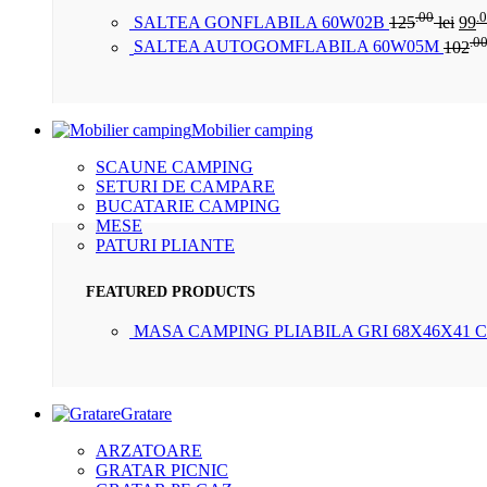
.00
.
SALTEA GONFLABILA 60W02B
125
lei
99
.0
SALTEA AUTOGOMFLABILA 60W05M
102
Mobilier camping
SCAUNE CAMPING
SETURI DE CAMPARE
BUCATARIE CAMPING
MESE
PATURI PLIANTE
FEATURED PRODUCTS
MASA CAMPING PLIABILA GRI 68X46X41 
Gratare
ARZATOARE
GRATAR PICNIC