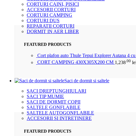
CORTURI CAINI, PISICI
ACCESORII CORTURI
CORTURI CAMPING
CORTURI DUS
REPARATII CORTURI
DORMIT IN AER LIBER
FEATURED PRODUCTS
Cort plafon auto Thule Tepui Explorer Autana 4 c
.00
CORT CAMPING 430X305X200 CM
1,238
le
Saci de dormit si saltele
SACI DREPTUNGHIULARI
SACI TIP MUMIE
SACI DE DORMIT COPII
SALTELE GONFLABILE
SALTELE AUTOGONFLABILE
ACCESORII SI INTRETINERE
FEATURED PRODUCTS