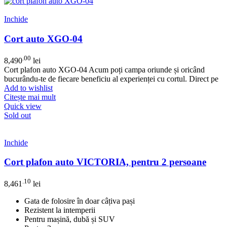
Inchide
Cort auto XGO-04
.00
8,490
lei
Cort plafon auto XGO-04 Acum poți campa oriunde și oricând
bucurându-te de fiecare beneficiu al experienței cu cortul. Direct pe
Add to wishlist
Citește mai mult
Quick view
Sold out
Inchide
Cort plafon auto VICTORIA, pentru 2 persoane
.10
8,461
lei
Gata de folosire în doar câțiva pași
Rezistent la intemperii
Pentru mașină, dubă și SUV