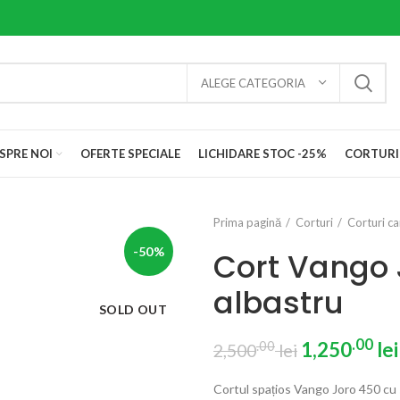
ALEGE CATEGORIA
SPRE NOI
OFERTE SPECIALE
LICHIDARE STOC -25%
CORTURI
Prima pagină
Corturi
Corturi c
-50%
Cort Vango 
albastru
SOLD OUT
.00
.00
1,250
lei
2,500
lei
Cortul spațios Vango Joro 450 cu s