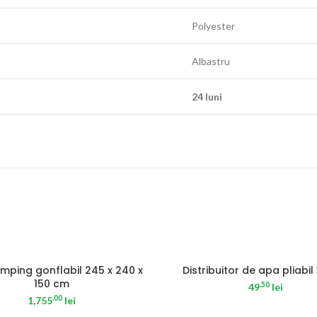
Polyester
Albastru
24 luni
SOLD OUT
mping gonflabil 245 x 240 x
Distribuitor de apa pliabil 3
150 cm
.50
49
lei
.00
1,755
lei