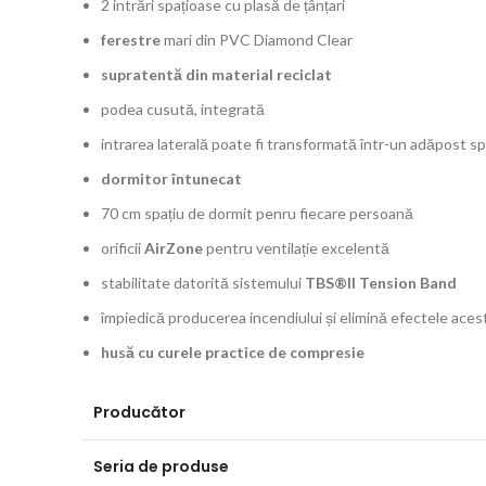
2 intrări spațioase cu plasă de țânțari
ferestre
mari din PVC Diamond Clear
supratentă din material reciclat
podea cusută, integrată
intrarea laterală poate fi transformată într-un adăpost sp
dormitor întunecat
70 cm spațiu de dormit penru fiecare persoană
orificii
AirZone
pentru ventilație excelentă
stabilitate datorită sistemului
TBS®II Tension Band
împiedică producerea incendiului și elimină efectele ace
husă cu curele practice de compresie
Producător
Seria de produse