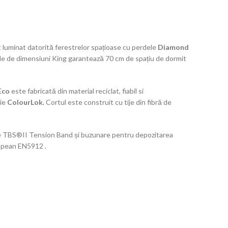
t luminat datorită ferestrelor spațioase cu perdele
Diamond
oarele de dimensiuni King garantează 70 cm de spațiu de dormit
Eco
este fabricată din material reciclat, fiabil si
gie
ColourLok.
Cortul este construit cu tije din fibră de
urele TBS®II Tension Band și buzunare pentru depozitarea
ropean EN5912 .