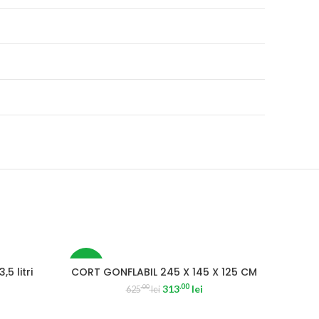
-50%
,5 litri
CORT GONFLABIL 245 X 145 X 125 CM
.00
313
lei
.00
625
lei
SOLD OUT