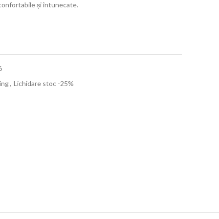
onfortabile și întunecate.
6
ing
,
Lichidare stoc -25%