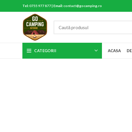
Tel:
0755 977 877
| Email:
contact@gocamping.ro
CATEGORII
ACASA
DE