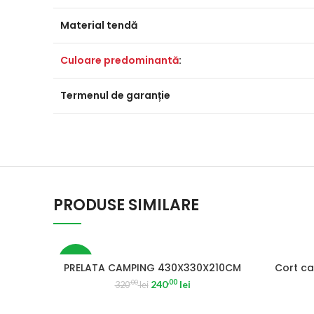
Material tendă
Culoare predominantă
:
Termenul de garanție
PRODUSE SIMILARE
-25%
PRELATA CAMPING 430X330X210CM
Cort ca
.00
240
lei
.00
320
lei