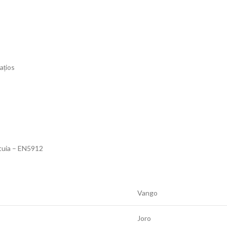
ațios
stuia – EN5912
Vango
Joro