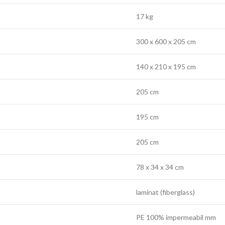
17 kg
300 x 600 x 205 cm
140 x 210 x 195 cm
205 cm
195 cm
205 cm
78 x 34 x 34 cm
laminat (fiberglass)
PE 100% impermeabil mm