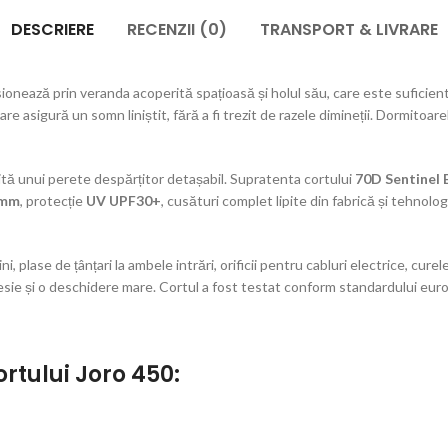
DESCRIERE
RECENZII (0)
TRANSPORT & LIVRARE
ionează prin veranda acoperită spațioasă și holul său, care este suficien
care asigură un somn liniștit, fără a fi trezit de razele dimineții. Dormit
ită unui perete despărțitor detașabil. Supratenta cortului
70D Sentinel 
 mm
, protecție
UV UPF30+
, cusături complet lipite din fabrică și tehnolo
, plase de țânțari la ambele intrări, orificii pentru cabluri electrice, c
sie și o deschidere mare. Cortul a fost testat conform standardului eu
ortului Joro 450: