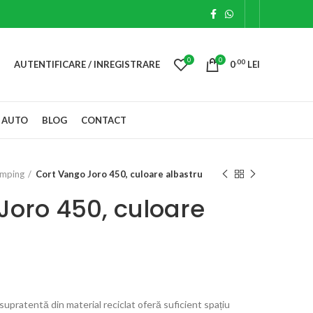
0
0
.00
AUTENTIFICARE / INREGISTRARE
0
LEI
 AUTO
BLOG
CONTACT
amping
Cort Vango Joro 450, culoare albastru
Joro 450, culoare
upratentă din material reciclat oferă suficient spațiu