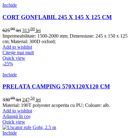
Inchide
CORT GONFLABIL 245 X 145 X 125 CM
.00
.00
625
lei
313
lei
Impermeabilitate: 1500-2000 mm; Dimensiune: 245 x 150 x 125
cm; Material: 300D oxford;
Add to wishlist
Citește mai mult
Quick view
-25%
Inchide
PRELATA CAMPING 570X120X120 CM
.00
.50
330
lei
247
lei
Material: 190T polyester acoperita cu PU; Culoare: alb.
Add to wishlist
Adaugă în coș
Quick view
Inchide