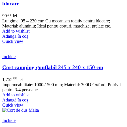
blocare
.39
99
lei
Lungime: 95 – 230 cm; Cu mecanism rotativ pentru blocare;
Material: aluminiu; Ideal pentru corturi, marchize, prelate etc.
Add to wishlist
Adaugă în coș
Quick view
Inchide
Cort camping gonflabil 245 x 240 x 150 cm
.00
1,755
lei
Impermeabilitate: 1000-1500 mm; Material: 300D Oxford; Potrivit
pentru 3-4 persoane.
Add to wishlist
Adaugă în coș
Quick view
Inchide