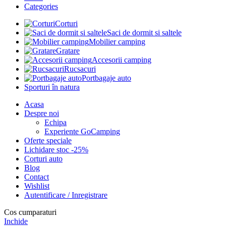
Categories
Corturi
Saci de dormit si saltele
Mobilier camping
Gratare
Accesorii camping
Rucsacuri
Portbagaje auto
Sporturi în natura
Acasa
Despre noi
Echipa
Experiente GoCamping
Oferte speciale
Lichidare stoc -25%
Corturi auto
Blog
Contact
Wishlist
Autentificare / Inregistrare
Cos cumparaturi
Inchide