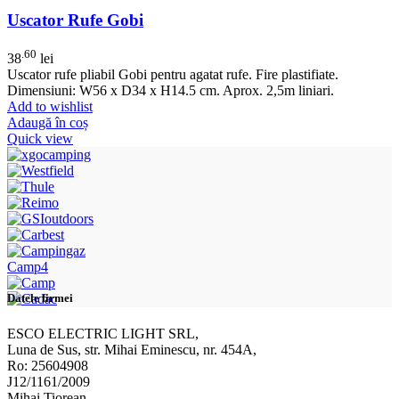
Uscator Rufe Gobi
.60
38
lei
Uscator rufe pliabil Gobi pentru agatat rufe. Fire plastifiate.
Dimensiuni: W56 x D34 x H14.5 cm. Aprox. 2,5m liniari.
Add to wishlist
Adaugă în coș
Quick view
Camp4
Datele firmei
ESCO ELECTRIC LIGHT SRL,
Luna de Sus, str. Mihai Eminescu, nr. 454A,
Ro: 25604908
J12/1161/2009
Mihai Tiorean,