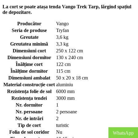
La cort se poate atașa tenda Vango Trek Tarp, lărgind spațiul
de depozitare.
Producător
Vango
Seria de produse
Tryfan
Greutate
3,6 kg
Greutatea minimă
3,3 kg
Dimensiuni cort
250 x 122 cm
Dimensiuni dormitor
130 x 240 cm
Înălțime cort
122 cm
Înălțime dormitor
115 cm
Dimensiuni ambalat
50 x 20 x 18 cm
Material construcție cort
aluminiu
Rezistența folie de sol
6000 mm
Rezistența tendei
3000 mm
Nr. dormitor
1
Nr. persoane
2 persoane
Nr. de intrări
2
Tip de cort
turistic
Folia de sol coridor
Nu
WhatsApp