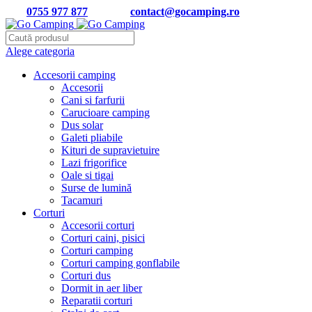
Tel:
0755 977 877
| Email:
contact@gocamping.ro
Alege categoria
Accesorii camping
Accesorii
Cani si farfurii
Carucioare camping
Dus solar
Galeti pliabile
Kituri de supravietuire
Lazi frigorifice
Oale si tigai
Surse de lumină
Tacamuri
Corturi
Accesorii corturi
Corturi caini, pisici
Corturi camping
Corturi camping gonflabile
Corturi dus
Dormit in aer liber
Reparatii corturi