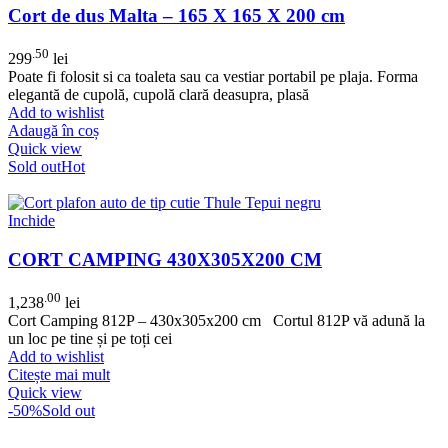
Cort de dus Malta – 165 X 165 X 200 cm
.50
299
lei
Poate fi folosit si ca toaleta sau ca vestiar portabil pe plaja. Forma
elegantă de cupolă, cupolă clară deasupra, plasă
Add to wishlist
Adaugă în coș
Quick view
Sold out
Hot
Inchide
CORT CAMPING 430X305X200 CM
.00
1,238
lei
Cort Camping 812P – 430x305x200 cm Cortul 812P vă adună la
un loc pe tine și pe toți cei
Add to wishlist
Citește mai mult
Quick view
-50%
Sold out