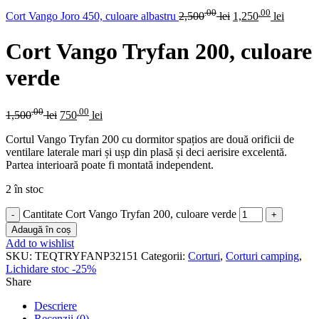
.00
.00
Cort Vango Joro 450, culoare albastru
2,500
lei
1,250
lei
Cort Vango Tryfan 200, culoare
verde
.00
.00
1,500
lei
750
lei
Cortul Vango Tryfan 200 cu dormitor spațios are două orificii de
ventilare laterale mari și ușp din plasă și deci aerisire excelentă.
Partea interioară poate fi montată independent.
2 în stoc
Cantitate Cort Vango Tryfan 200, culoare verde
Adaugă în coș
Add to wishlist
SKU:
TEQTRYFANP32151
Categorii:
Corturi
,
Corturi camping
,
Lichidare stoc -25%
Share
Descriere
Recenzii (0)