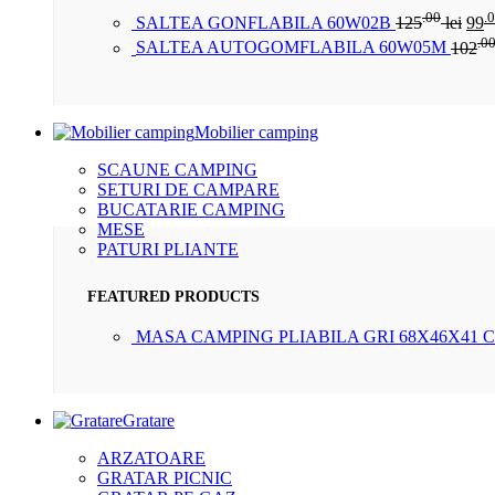
.00
.
SALTEA GONFLABILA 60W02B
125
lei
99
.0
SALTEA AUTOGOMFLABILA 60W05M
102
Mobilier camping
SCAUNE CAMPING
SETURI DE CAMPARE
BUCATARIE CAMPING
MESE
PATURI PLIANTE
FEATURED PRODUCTS
MASA CAMPING PLIABILA GRI 68X46X41 
Gratare
ARZATOARE
GRATAR PICNIC