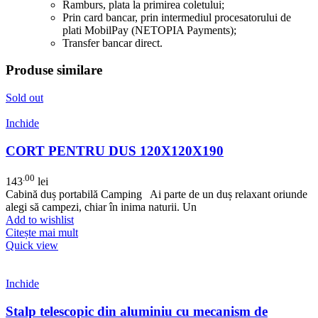
Ramburs, plata la primirea coletului;
Prin card bancar, prin intermediul procesatorului de
plati MobilPay (NETOPIA Payments);
Transfer bancar direct.
Produse similare
Sold out
Inchide
CORT PENTRU DUS 120X120X190
.00
143
lei
Cabină duș portabilă Camping Ai parte de un duș relaxant oriunde
alegi să campezi, chiar în inima naturii. Un
Add to wishlist
Citește mai mult
Quick view
Inchide
Stalp telescopic din aluminiu cu mecanism de