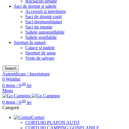
Rucsacuri urbane
Saci de dormit si saltele
Accesorii si intretinere
Saci de dormit copii
Saci dreptunghiulari
Saci tip mumie
Saltele autogonflabile
Saltele gonflabile
Sporturi în natură
Caiace și padele
Sporturi de iarna
Veste de salvare
Search
Autentificare / Inregistrare
0
Wishlist
.00
0
items
/
0
lei
Menu
.00
0
items
/
0
lei
Categorii
Corturi
CORTURI PLAFON AUTO
CORTURI CAMPING GONFLABILE