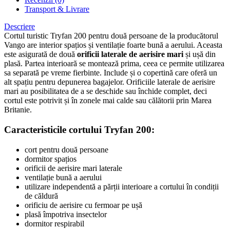
Transport & Livrare
Descriere
Cortul turistic Tryfan 200 pentru două persoane de la producătorul
Vango are interior spațios și ventilație foarte bună a aerului. Aceasta
este asigurată de două
orificii laterale de aerisire mari
și ușă din
plasă. Partea interioară se montează prima, ceea ce permite utilizarea
sa separată pe vreme fierbinte. Include și o copertină care oferă un
alt spațiu pentru depunerea bagajelor. Orificiile laterale de aerisire
mari au posibilitatea de a se deschide sau închide complet, deci
cortul este potrivit și în zonele mai calde sau călătorii prin Marea
Britanie.
Caracteristicile cortului Tryfan 200:
cort pentru două persoane
dormitor spațios
orificii de aerisire mari laterale
ventilație bună a aerului
utilizare independentă a părții interioare a cortului în condiții
de căldură
orificiu de aerisire cu fermoar pe ușă
plasă împotriva insectelor
dormitor respirabil