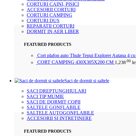
CORTURI CAINI, PISICI
ACCESORII CORTURI
CORTURI CAMPING
CORTURI DUS
REPARATII CORTURI
DORMIT IN AER LIBER
FEATURED PRODUCTS
Cort plafon auto Thule Tepui Explorer Autana 4 c
.00
CORT CAMPING 430X305X200 CM
1,238
le
Saci de dormit si saltele
SACI DREPTUNGHIULARI
SACI TIP MUMIE
SACI DE DORMIT COPII
SALTELE GONFLABILE
SALTELE AUTOGONFLABILE
ACCESORII SI INTRETINERE
FEATURED PRODUCTS