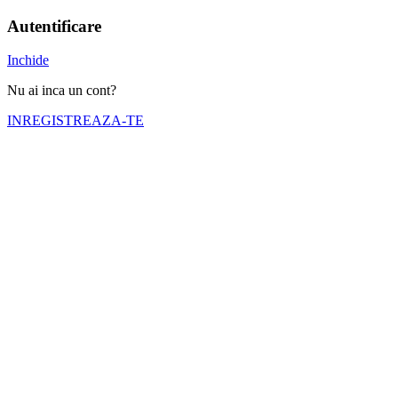
Autentificare
Inchide
Nu ai inca un cont?
INREGISTREAZA-TE
Numele tău (obligatoriu)
Emailul tău (obligatoriu)
Telefon (obligatoriu)
Selectati cortul pe care doriti sa il inchiriati
Nr. zile inchiriere (obligatoriu)