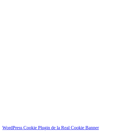
Inchiriere de la (obligatoriu)
Inchiriere pana la (obligatoriu)
Mesajul tău
WordPress Cookie Plugin de la Real Cookie Banner