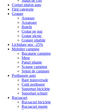
Stalpi de cort
Corturi plafon auto
Fără categorie
Gratare
Aragaze
Arzatoare
Butelii
Gratar pe gaz
Gratar picnic
Gratare pliabile
Lichidare stoc -25%
Mobilier camping
Bucatarie camping
Mese
Paturi pliante
Scaune camping
Seturi de campare
Portbagaje auto
Bare transversale
Cutii portbagaj
Suporturi biciclete
Suporturi schiuri
Rucsacuri
Rucsacuri biciclete
Rucsacuri munte