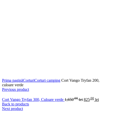
Click to enlarge
Prima pagină
Corturi
Corturi camping
Cort Vango Tryfan 200,
culoare verde
Previous product
.00
.00
Cort Vango Tryfan 300, Culoare verde
1,650
lei
825
lei
Back to products
Next product