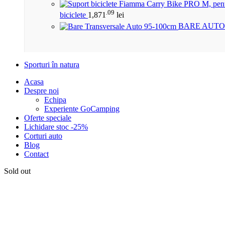
.09
biciclete
1,871
lei
BARE AUTO
Sporturi în natura
Acasa
Despre noi
Echipa
Experiente GoCamping
Oferte speciale
Lichidare stoc -25%
Corturi auto
Blog
Contact
Sold out
Click to enlarge