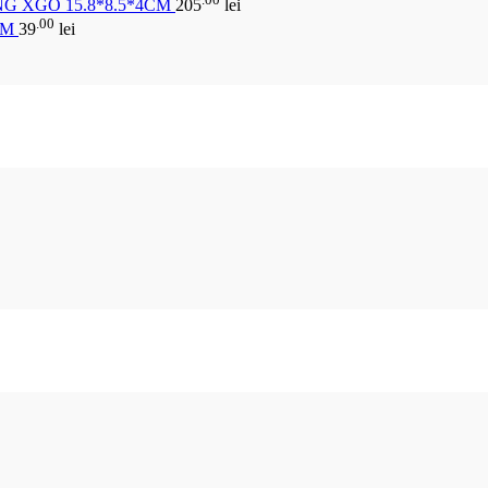
G XGO 15.8*8.5*4CM
205
lei
.00
CM
39
lei