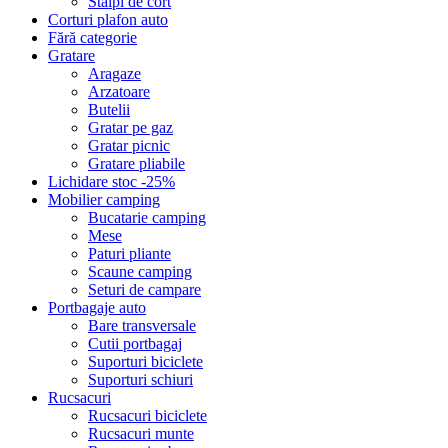
Stalpi de cort
Corturi plafon auto
Fără categorie
Gratare
Aragaze
Arzatoare
Butelii
Gratar pe gaz
Gratar picnic
Gratare pliabile
Lichidare stoc -25%
Mobilier camping
Bucatarie camping
Mese
Paturi pliante
Scaune camping
Seturi de campare
Portbagaje auto
Bare transversale
Cutii portbagaj
Suporturi biciclete
Suporturi schiuri
Rucsacuri
Rucsacuri biciclete
Rucsacuri munte