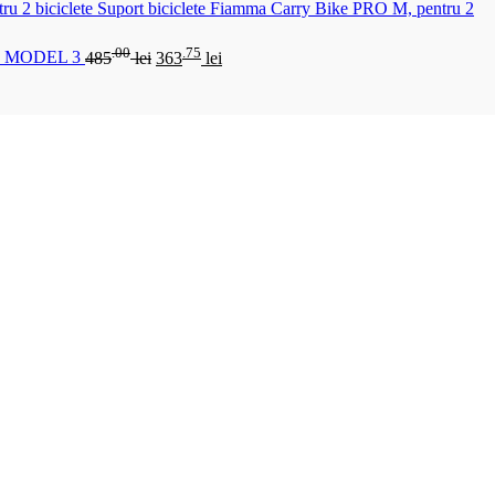
Suport biciclete Fiamma Carry Bike PRO M, pentru 2
.00
.75
 MODEL 3
485
lei
363
lei