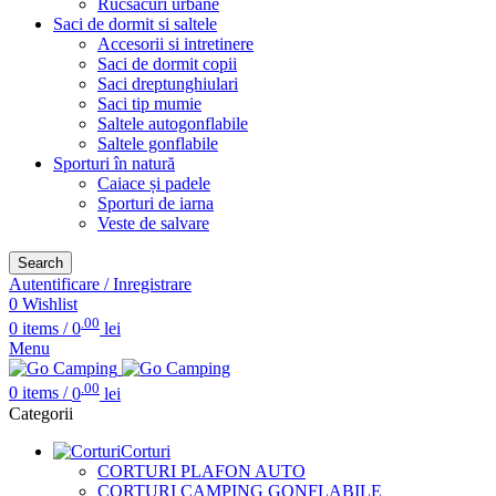
Rucsacuri urbane
Saci de dormit si saltele
Accesorii si intretinere
Saci de dormit copii
Saci dreptunghiulari
Saci tip mumie
Saltele autogonflabile
Saltele gonflabile
Sporturi în natură
Caiace și padele
Sporturi de iarna
Veste de salvare
Search
Autentificare / Inregistrare
0
Wishlist
.00
0
items
/
0
lei
Menu
.00
0
items
/
0
lei
Categorii
Corturi
CORTURI PLAFON AUTO
CORTURI CAMPING GONFLABILE