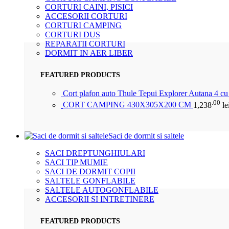
CORTURI CAINI, PISICI
ACCESORII CORTURI
CORTURI CAMPING
CORTURI DUS
REPARATII CORTURI
DORMIT IN AER LIBER
FEATURED PRODUCTS
Cort plafon auto Thule Tepui Explorer Autana 4 c
.00
CORT CAMPING 430X305X200 CM
1,238
le
Saci de dormit si saltele
SACI DREPTUNGHIULARI
SACI TIP MUMIE
SACI DE DORMIT COPII
SALTELE GONFLABILE
SALTELE AUTOGONFLABILE
ACCESORII SI INTRETINERE
FEATURED PRODUCTS