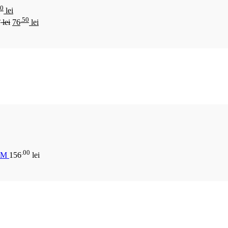
00
lei
0
.50
lei
76
lei
.00
CM
156
lei