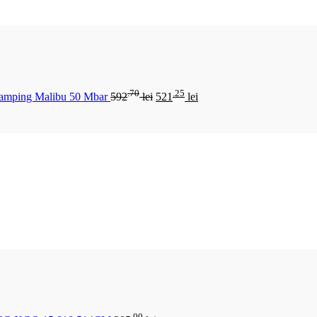
.70
.25
Camping Malibu 50 Mbar
592
lei
521
lei
.00