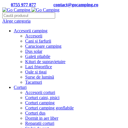
Tel:
0755 977 877
| Email:
contact@gocamping.ro
Alege categoria
Accesorii camping
Accesorii
Cani si farfurii
Carucioare camping
Dus solar
Galeti pliabile
Kituri de supravietuire
Lazi frigorifice
Oale si tigai
Surse de lumină
Tacamuri
Corturi
Accesorii corturi
Corturi caini, pisici
Corturi camping
Corturi camping gonflabile
Corturi dus
Dormit in aer liber
Reparatii corturi