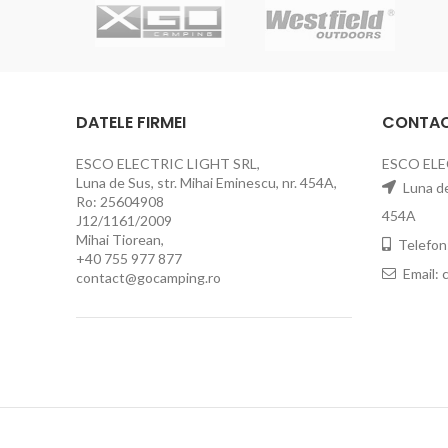
DATELE FIRMEI
CONTA
ESCO ELECTRIC LIGHT SRL,
ESCO ELE
Luna de Sus, str. Mihai Eminescu, nr. 454A,
Luna de 
Ro: 25604908
454A
J12/1161/2009
Mihai Tiorean,
Telefon
+40 755 977 877
Email:
contact@gocamping.ro