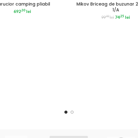
-25%
rucior camping pliabil
Mikov Briceag de buzunar 
1/A
.30
692
lei
.25
74
lei
.00
99
lei
SOLD OUT