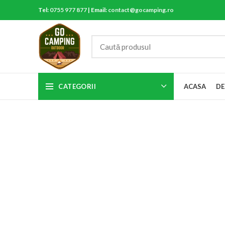
Tel:
0755 977 877
| Email:
contact@gocamping.ro
CATEGORII
ACASA
DE