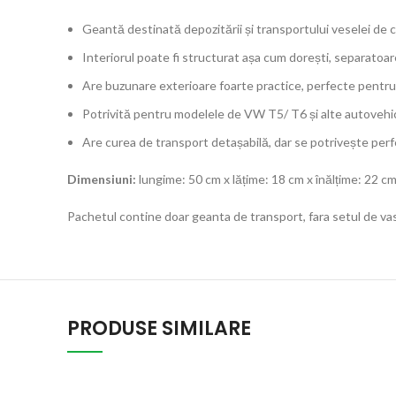
Geantă destinată depozitării și transportului veselei de
Interiorul poate fi structurat așa cum dorești, separatoar
Are buzunare exterioare foarte practice, perfecte pentru
Potrivită pentru modelele de VW T5/ T6 și alte autovehi
Are curea de transport detașabilă, dar se potrivește perf
Dimensiuni:
lungime: 50 cm x lățime: 18 cm x înălțime: 22 c
Pachetul contine doar geanta de transport, fara setul de vas
PRODUSE SIMILARE