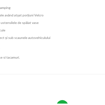
 camping
ele având atșat porțiuni Velcro
 ustensilele de spălat vase
cule
ect și sub scaunele autovehiculului
m
e si tacamuri.