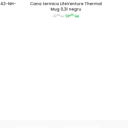
-25%
243-NH-
Cana termica LifeVenture Thermal
Mug 0,3l negru
.25
59
lei
.00
79
lei
Sup