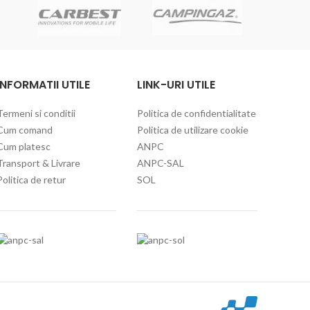
C
INFORMATII UTILE
LINK-URI UTILE
Termeni si conditii
Politica de confidentialitate
Cum comand
Politica de utilizare cookie
Cum platesc
ANPC
Transport & Livrare
ANPC-SAL
Politica de retur
SOL