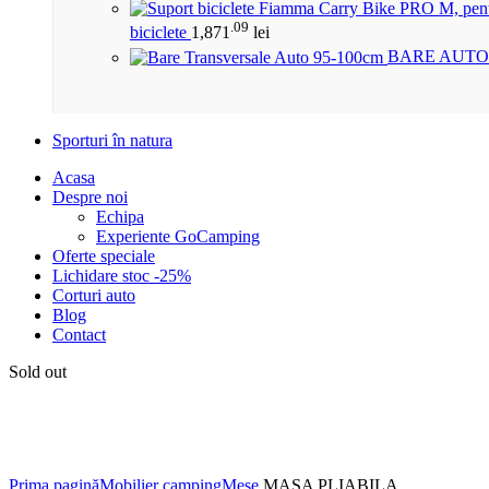
.09
biciclete
1,871
lei
BARE AUTO
Sporturi în natura
Acasa
Despre noi
Echipa
Experiente GoCamping
Oferte speciale
Lichidare stoc -25%
Corturi auto
Blog
Contact
Sold out
Click to enlarge
Prima pagină
Mobilier camping
Mese
MASA PLIABILA