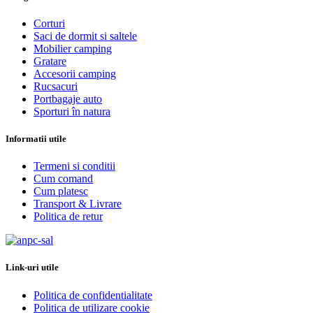
Corturi
Saci de dormit si saltele
Mobilier camping
Gratare
Accesorii camping
Rucsacuri
Portbagaje auto
Sporturi în natura
Informatii utile
Termeni si conditii
Cum comand
Cum platesc
Transport & Livrare
Politica de retur
Link-uri utile
Politica de confidentialitate
Politica de utilizare cookie