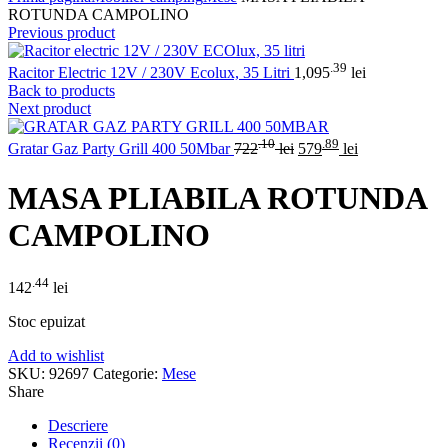
ROTUNDA CAMPOLINO
Previous product
.39
Racitor Electric 12V / 230V Ecolux, 35 Litri
1,095
lei
Back to products
Next product
.10
.89
Gratar Gaz Party Grill 400 50Mbar
722
lei
579
lei
MASA PLIABILA ROTUNDA
CAMPOLINO
.44
142
lei
Stoc epuizat
Add to wishlist
SKU:
92697
Categorie:
Mese
Share
Descriere
Recenzii (0)