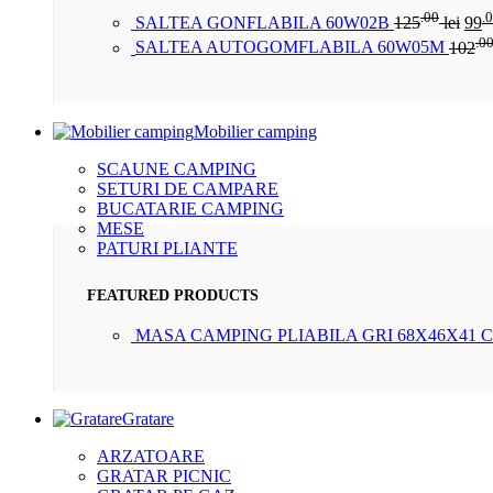
.00
.
SALTEA GONFLABILA 60W02B
125
lei
99
.0
SALTEA AUTOGOMFLABILA 60W05M
102
Mobilier camping
SCAUNE CAMPING
SETURI DE CAMPARE
BUCATARIE CAMPING
MESE
PATURI PLIANTE
FEATURED PRODUCTS
MASA CAMPING PLIABILA GRI 68X46X41 
Gratare
ARZATOARE
GRATAR PICNIC