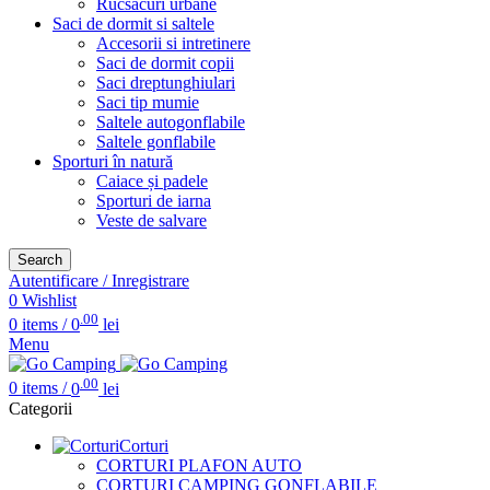
Rucsacuri urbane
Saci de dormit si saltele
Accesorii si intretinere
Saci de dormit copii
Saci dreptunghiulari
Saci tip mumie
Saltele autogonflabile
Saltele gonflabile
Sporturi în natură
Caiace și padele
Sporturi de iarna
Veste de salvare
Search
Autentificare / Inregistrare
0
Wishlist
.00
0
items
/
0
lei
Menu
.00
0
items
/
0
lei
Categorii
Corturi
CORTURI PLAFON AUTO
CORTURI CAMPING GONFLABILE