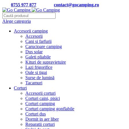
Tel:
0755 977 877
| Email:
contact@gocamping.ro
Alege categoria
Accesorii camping
Accesorii
Cani si farfurii
Carucioare camping
Dus solar
Galeti pliabile
Kituri de supravietuire
Lazi frigorifice
Oale si tigai
Surse de lumină
Tacamuri
Corturi
Accesorii corturi
Corturi caini, pisici
Corturi camping
Corturi camping gonflabile
Corturi dus
Dormit in aer liber
Reparatii corturi