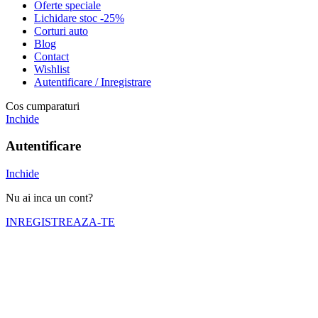
Oferte speciale
Lichidare stoc -25%
Corturi auto
Blog
Contact
Wishlist
Autentificare / Inregistrare
Cos cumparaturi
Inchide
Autentificare
Inchide
Nu ai inca un cont?
INREGISTREAZA-TE
Numele tău (obligatoriu)
Emailul tău (obligatoriu)