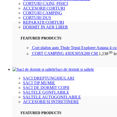
CORTURI CAINI, PISICI
ACCESORII CORTURI
CORTURI CAMPING
CORTURI DUS
REPARATII CORTURI
DORMIT IN AER LIBER
FEATURED PRODUCTS
Cort plafon auto Thule Tepui Explorer Autana 4 c
.00
CORT CAMPING 430X305X200 CM
1,238
le
Saci de dormit si saltele
SACI DREPTUNGHIULARI
SACI TIP MUMIE
SACI DE DORMIT COPII
SALTELE GONFLABILE
SALTELE AUTOGONFLABILE
ACCESORII SI INTRETINERE
FEATURED PRODUCTS