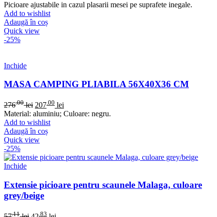
Picioare ajustabile in cazul plasarii mesei pe suprafete inegale.
Add to wishlist
Adaugă în coș
Quick view
-25%
Inchide
MASA CAMPING PLIABILA 56X40X36 CM
.00
.00
276
lei
207
lei
Material: aluminiu; Culoare: negru.
Add to wishlist
Adaugă în coș
Quick view
-25%
Inchide
Extensie picioare pentru scaunele Malaga, culoare
grey/beige
.11
.83
57
lei
42
lei