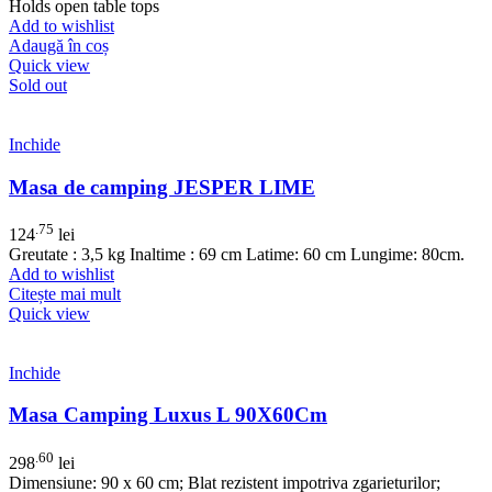
Holds open table tops
Add to wishlist
Adaugă în coș
Quick view
Sold out
Inchide
Masa de camping JESPER LIME
.75
124
lei
Greutate : 3,5 kg Inaltime : 69 cm Latime: 60 cm Lungime: 80cm.
Add to wishlist
Citește mai mult
Quick view
Inchide
Masa Camping Luxus L 90X60Cm
.60
298
lei
Dimensiune: 90 x 60 cm; Blat rezistent impotriva zgarieturilor;