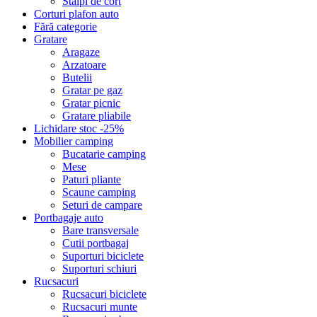
Stalpi de cort
Corturi plafon auto
Fără categorie
Gratare
Aragaze
Arzatoare
Butelii
Gratar pe gaz
Gratar picnic
Gratare pliabile
Lichidare stoc -25%
Mobilier camping
Bucatarie camping
Mese
Paturi pliante
Scaune camping
Seturi de campare
Portbagaje auto
Bare transversale
Cutii portbagaj
Suporturi biciclete
Suporturi schiuri
Rucsacuri
Rucsacuri biciclete
Rucsacuri munte