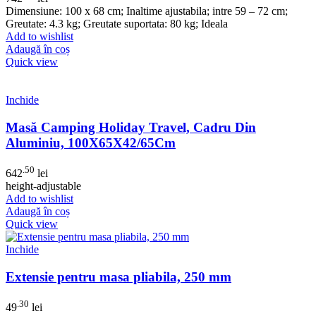
Dimensiune: 100 x 68 cm; Inaltime ajustabila; intre 59 – 72 cm;
Greutate: 4.3 kg; Greutate suportata: 80 kg; Ideala
Add to wishlist
Adaugă în coș
Quick view
Inchide
Masă Camping Holiday Travel, Cadru Din
Aluminiu, 100X65X42/65Cm
.50
642
lei
height-adjustable
Add to wishlist
Adaugă în coș
Quick view
Inchide
Extensie pentru masa pliabila, 250 mm
.30
49
lei