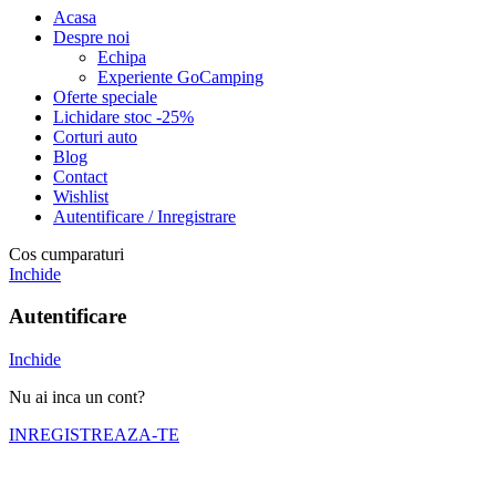
Acasa
Despre noi
Echipa
Experiente GoCamping
Oferte speciale
Lichidare stoc -25%
Corturi auto
Blog
Contact
Wishlist
Autentificare / Inregistrare
Cos cumparaturi
Inchide
Autentificare
Inchide
Nu ai inca un cont?
INREGISTREAZA-TE