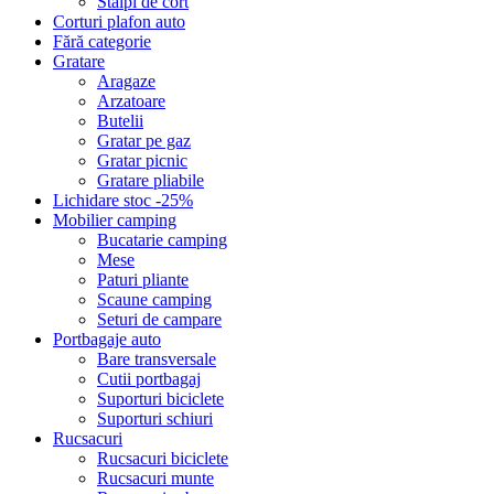
Stalpi de cort
Corturi plafon auto
Fără categorie
Gratare
Aragaze
Arzatoare
Butelii
Gratar pe gaz
Gratar picnic
Gratare pliabile
Lichidare stoc -25%
Mobilier camping
Bucatarie camping
Mese
Paturi pliante
Scaune camping
Seturi de campare
Portbagaje auto
Bare transversale
Cutii portbagaj
Suporturi biciclete
Suporturi schiuri
Rucsacuri
Rucsacuri biciclete
Rucsacuri munte