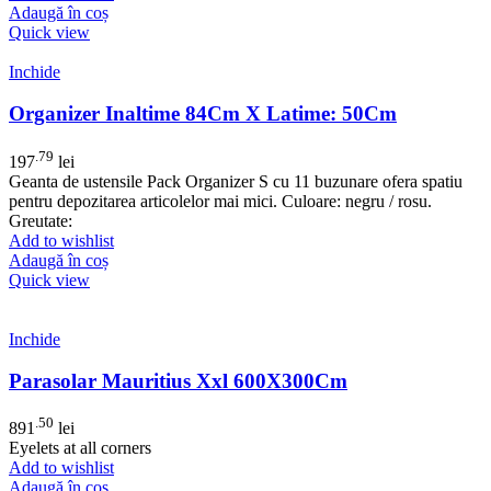
Adaugă în coș
Quick view
Inchide
Organizer Inaltime 84Cm X Latime: 50Cm
.79
197
lei
Geanta de ustensile Pack Organizer S cu 11 buzunare ofera spatiu
pentru depozitarea articolelor mai mici. Culoare: negru / rosu.
Greutate:
Add to wishlist
Adaugă în coș
Quick view
Inchide
Parasolar Mauritius Xxl 600X300Cm
.50
891
lei
Eyelets at all corners
Add to wishlist
Adaugă în coș