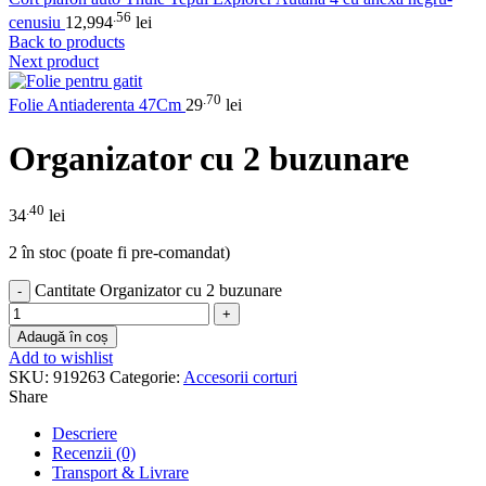
.56
cenusiu
12,994
lei
Back to products
Next product
.70
Folie Antiaderenta 47Cm
29
lei
Organizator cu 2 buzunare
.40
34
lei
2 în stoc (poate fi pre-comandat)
Cantitate Organizator cu 2 buzunare
Adaugă în coș
Add to wishlist
SKU:
919263
Categorie:
Accesorii corturi
Share
Descriere
Recenzii (0)
Transport & Livrare