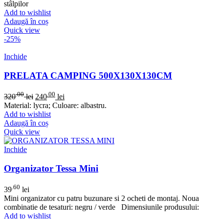
stâlpilor
Add to wishlist
Adaugă în coș
Quick view
-25%
Inchide
PRELATA CAMPING 500X130X130CM
.00
.00
320
lei
240
lei
Material: lycra; Culoare: albastru.
Add to wishlist
Adaugă în coș
Quick view
Inchide
Organizator Tessa Mini
.60
39
lei
Mini organizator cu patru buzunare si 2 ocheti de montaj. Noua
combinatie de tesaturi: negru / verde Dimensiunile produsului:
Add to wishlist