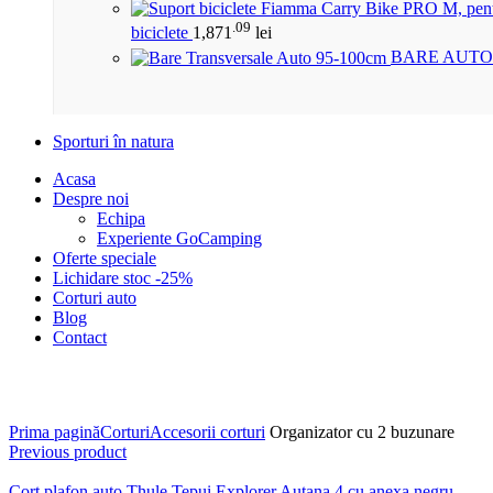
.09
biciclete
1,871
lei
BARE AUTO
Sporturi în natura
Acasa
Despre noi
Echipa
Experiente GoCamping
Oferte speciale
Lichidare stoc -25%
Corturi auto
Blog
Contact
Click to enlarge
Prima pagină
Corturi
Accesorii corturi
Organizator cu 2 buzunare
Previous product
Cort plafon auto Thule Tepui Explorer Autana 4 cu anexa negru-