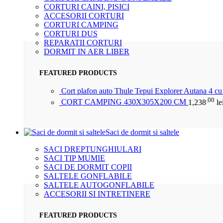
CORTURI CAINI, PISICI
ACCESORII CORTURI
CORTURI CAMPING
CORTURI DUS
REPARATII CORTURI
DORMIT IN AER LIBER
FEATURED PRODUCTS
Cort plafon auto Thule Tepui Explorer Autana 4 c
.00
CORT CAMPING 430X305X200 CM
1,238
le
Saci de dormit si saltele
SACI DREPTUNGHIULARI
SACI TIP MUMIE
SACI DE DORMIT COPII
SALTELE GONFLABILE
SALTELE AUTOGONFLABILE
ACCESORII SI INTRETINERE
FEATURED PRODUCTS