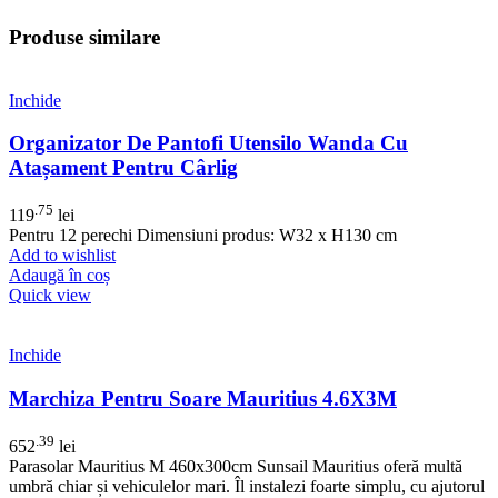
Produse similare
Inchide
Organizator De Pantofi Utensilo Wanda Cu
Atașament Pentru Cârlig
.75
119
lei
Pentru 12 perechi Dimensiuni produs: W32 x H130 cm
Add to wishlist
Adaugă în coș
Quick view
Inchide
Marchiza Pentru Soare Mauritius 4.6X3M
.39
652
lei
Parasolar Mauritius M 460x300cm Sunsail Mauritius oferă multă
umbră chiar și vehiculelor mari. Îl instalezi foarte simplu, cu ajutorul