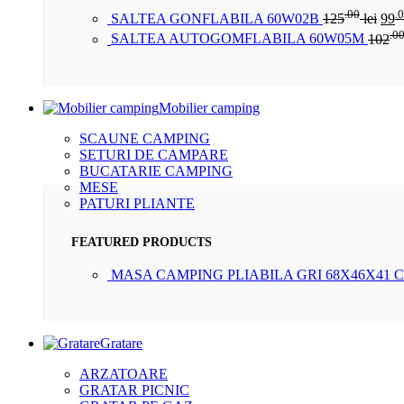
.00
.
SALTEA GONFLABILA 60W02B
125
lei
99
.0
SALTEA AUTOGOMFLABILA 60W05M
102
Mobilier camping
SCAUNE CAMPING
SETURI DE CAMPARE
BUCATARIE CAMPING
MESE
PATURI PLIANTE
FEATURED PRODUCTS
MASA CAMPING PLIABILA GRI 68X46X41 
Gratare
ARZATOARE
GRATAR PICNIC