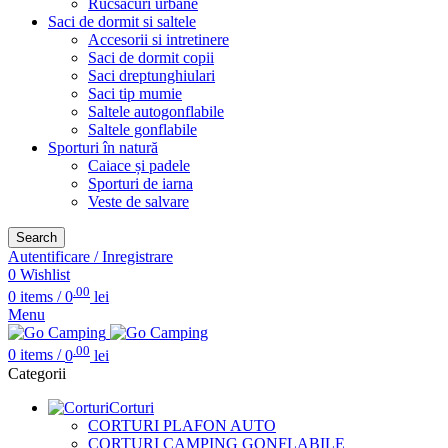
Rucsacuri urbane
Saci de dormit si saltele
Accesorii si intretinere
Saci de dormit copii
Saci dreptunghiulari
Saci tip mumie
Saltele autogonflabile
Saltele gonflabile
Sporturi în natură
Caiace și padele
Sporturi de iarna
Veste de salvare
Search
Autentificare / Inregistrare
0
Wishlist
.00
0
items
/
0
lei
Menu
.00
0
items
/
0
lei
Categorii
Corturi
CORTURI PLAFON AUTO
CORTURI CAMPING GONFLABILE