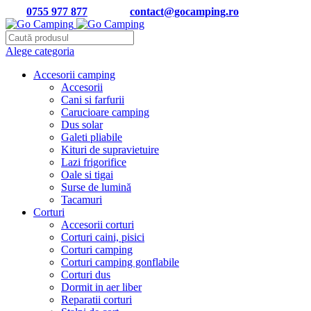
Tel:
0755 977 877
| Email:
contact@gocamping.ro
Alege categoria
Accesorii camping
Accesorii
Cani si farfurii
Carucioare camping
Dus solar
Galeti pliabile
Kituri de supravietuire
Lazi frigorifice
Oale si tigai
Surse de lumină
Tacamuri
Corturi
Accesorii corturi
Corturi caini, pisici
Corturi camping
Corturi camping gonflabile
Corturi dus
Dormit in aer liber
Reparatii corturi