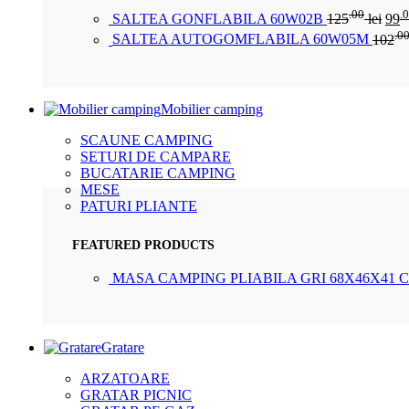
.00
.
SALTEA GONFLABILA 60W02B
125
lei
99
.0
SALTEA AUTOGOMFLABILA 60W05M
102
Mobilier camping
SCAUNE CAMPING
SETURI DE CAMPARE
BUCATARIE CAMPING
MESE
PATURI PLIANTE
FEATURED PRODUCTS
MASA CAMPING PLIABILA GRI 68X46X41 
Gratare
ARZATOARE
GRATAR PICNIC