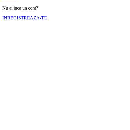
Nu ai inca un cont?
INREGISTREAZA-TE
Numele tău (obligatoriu)
Emailul tău (obligatoriu)
Telefon (obligatoriu)
Selectati cortul pe care doriti sa il inchiriati
Nr. zile inchiriere (obligatoriu)
Inchiriere de la (obligatoriu)