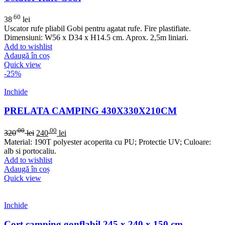
.60
38
lei
Uscator rufe pliabil Gobi pentru agatat rufe. Fire plastifiate.
Dimensiuni: W56 x D34 x H14.5 cm. Aprox. 2,5m liniari.
Add to wishlist
Adaugă în coș
Quick view
-25%
Inchide
PRELATA CAMPING 430X330X210CM
.00
.00
320
lei
240
lei
Material: 190T polyester acoperita cu PU; Protectie UV; Culoare:
alb si portocaliu.
Add to wishlist
Adaugă în coș
Quick view
Inchide
Cort camping gonflabil 245 x 240 x 150 cm