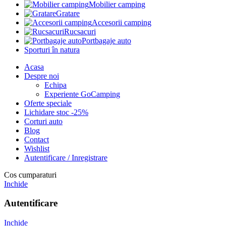
Mobilier camping
Gratare
Accesorii camping
Rucsacuri
Portbagaje auto
Sporturi în natura
Acasa
Despre noi
Echipa
Experiente GoCamping
Oferte speciale
Lichidare stoc -25%
Corturi auto
Blog
Contact
Wishlist
Autentificare / Inregistrare
Cos cumparaturi
Inchide
Autentificare
Inchide