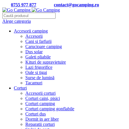
Tel:
0755 977 877
| Email:
contact@gocamping.ro
Alege categoria
Accesorii camping
Accesorii
Cani si farfurii
Carucioare camping
Dus solar
Galeti pliabile
Kituri de supravietuire
Lazi frigorifice
Oale si tigai
Surse de lumină
Tacamuri
Corturi
Accesorii corturi
Corturi caini, pisici
Corturi camping
Corturi camping gonflabile
Corturi dus
Dormit in aer liber
Reparatii corturi