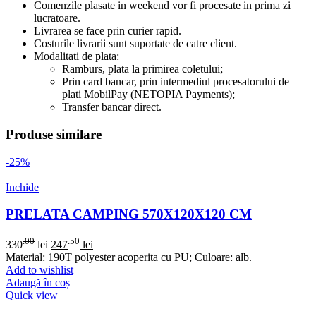
Comenzile plasate in weekend vor fi procesate in prima zi
lucratoare.
Livrarea se face prin curier rapid.
Costurile livrarii sunt suportate de catre client.
Modalitati de plata:
Ramburs, plata la primirea coletului;
Prin card bancar, prin intermediul procesatorului de
plati MobilPay (NETOPIA Payments);
Transfer bancar direct.
Produse similare
-25%
Inchide
PRELATA CAMPING 570X120X120 CM
.00
.50
330
lei
247
lei
Material: 190T polyester acoperita cu PU; Culoare: alb.
Add to wishlist
Adaugă în coș
Quick view