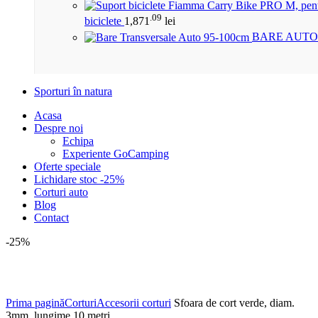
.09
biciclete
1,871
lei
BARE AUTO
Sporturi în natura
Acasa
Despre noi
Echipa
Experiente GoCamping
Oferte speciale
Lichidare stoc -25%
Corturi auto
Blog
Contact
-25%
Click to enlarge
Prima pagină
Corturi
Accesorii corturi
Sfoara de cort verde, diam.
3mm, lungime 10 metri