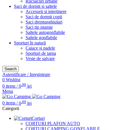
Rucsacuri urbane
Saci de dormit si saltele
Accesorii si intretinere
Saci de dormit copii
Saci dreptunghiulari
Saci tip mumie
Saltele autogonflabile
Saltele gonflabile
Sporturi în natură
Caiace și padele
Sporturi de iarna
Veste de salvare
Search
Autentificare / Inregistrare
0
Wishlist
.00
0
items
/
0
lei
Menu
.00
0
items
/
0
lei
Categorii
Corturi
CORTURI PLAFON AUTO
CORTURI CAMPING GONFLABILE