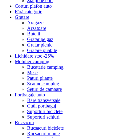
Stalpi de cort
Corturi plafon auto
Fără categorie
Gratare
Aragaze
Arzatoare
Butelii
Gratar pe gaz
Gratar picnic
Gratare pliabile
Lichidare stoc -25%
Mobilier camping
Bucatarie camping
Mese
Paturi pliante
Scaune camping
Seturi de campare
Portbagaje auto
Bare transversale
Cutii portbagaj
Suporturi biciclete
Suporturi schiuri
Rucsacuri
Rucsacuri biciclete
Rucsacuri munte