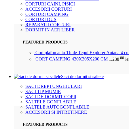
CORTURI CAINI, PISICI
ACCESORII CORTURI
CORTURI CAMPING
CORTURI DUS
REPARATII CORTURI
DORMIT IN AER LIBER
FEATURED PRODUCTS
Cort plafon auto Thule Tepui Explorer Autana 4 c
.00
CORT CAMPING 430X305X200 CM
1,238
le
Saci de dormit si saltele
SACI DREPTUNGHIULARI
SACI TIP MUMIE
SACI DE DORMIT COPII
SALTELE GONFLABILE
SALTELE AUTOGONFLABILE
ACCESORII SI INTRETINERE
FEATURED PRODUCTS