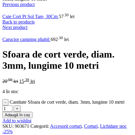
Previous product
.30
Cuie Cort Pt Sol Tare, 30Cm
57
lei
Back to products
Next product
.30
Carucior camping pliabil
692
lei
Sfoara de cort verde, diam.
3mm, lungime 10 metri
.50
.38
20
lei
15
lei
4 în stoc
Cantitate Sfoara de cort verde, diam. 3mm, lungime 10 metri
Adaugă în coș
Add to wishlist
SKU:
903671
Categorii:
Accesorii corturi
,
Corturi
,
Lichidare stoc
-25%