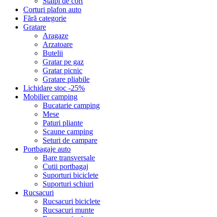
Stalpi de cort
Corturi plafon auto
Fără categorie
Gratare
Aragaze
Arzatoare
Butelii
Gratar pe gaz
Gratar picnic
Gratare pliabile
Lichidare stoc -25%
Mobilier camping
Bucatarie camping
Mese
Paturi pliante
Scaune camping
Seturi de campare
Portbagaje auto
Bare transversale
Cutii portbagaj
Suporturi biciclete
Suporturi schiuri
Rucsacuri
Rucsacuri biciclete
Rucsacuri munte