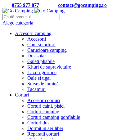
Tel:
0755 977 877
| Email:
contact@gocamping.ro
Alege categoria
Accesorii camping
Accesorii
Cani si farfurii
Carucioare camping
Dus solar
Galeti pliabile
Kituri de supravietuire
Lazi frigorifice
Oale si tigai
Surse de lumină
Tacamuri
Corturi
Accesorii corturi
Corturi caini, pisici
Corturi camping
Corturi camping gonflabile
Corturi dus
Dormit in aer liber
Reparatii corturi