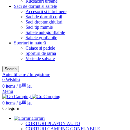
Rucsacuri urbane
Saci de dormit si saltele
Accesorii si intretinere
Saci de dormit copii
Saci dreptunghiulari
Saci tip mumie
Saltele autogonflabile
Saltele gonflabile
Sporturi în natură
Caiace și padele
Sporturi de iarna
Veste de salvare
Search
Autentificare / Inregistrare
0
Wishlist
.00
0
items
/
0
lei
Menu
.00
0
items
/
0
lei
Categorii
Corturi
CORTURI PLAFON AUTO
CORTURI CAMPING GONFLABILE