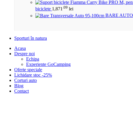
.09
biciclete
1,871
lei
BARE AUTO
Sporturi în natura
Acasa
Despre noi
Echipa
Experiente GoCamping
Oferte speciale
Lichidare stoc -25%
Corturi auto
Blog
Contact
Click to enlarge