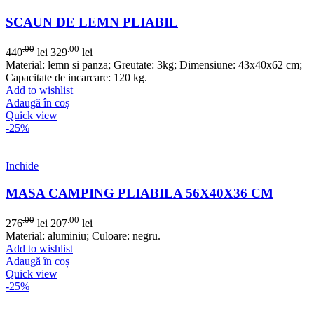
SCAUN DE LEMN PLIABIL
.00
.00
440
lei
329
lei
Material: lemn si panza; Greutate: 3kg; Dimensiune: 43x40x62 cm;
Capacitate de incarcare: 120 kg.
Add to wishlist
Adaugă în coș
Quick view
-25%
Inchide
MASA CAMPING PLIABILA 56X40X36 CM
.00
.00
276
lei
207
lei
Material: aluminiu; Culoare: negru.
Add to wishlist
Adaugă în coș
Quick view
-25%