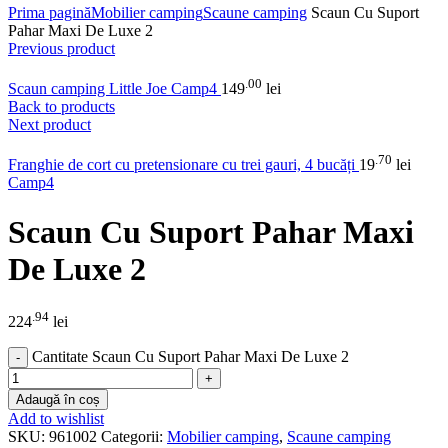
Prima pagină
Mobilier camping
Scaune camping
Scaun Cu Suport
Pahar Maxi De Luxe 2
Previous product
.00
Scaun camping Little Joe Camp4
149
lei
Back to products
Next product
.70
Franghie de cort cu pretensionare cu trei gauri, 4 bucăți
19
lei
Camp4
Scaun Cu Suport Pahar Maxi
De Luxe 2
.94
224
lei
Cantitate Scaun Cu Suport Pahar Maxi De Luxe 2
Adaugă în coș
Add to wishlist
SKU:
961002
Categorii:
Mobilier camping
,
Scaune camping