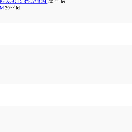
G XGO 15.8*8.5*4CM
205
lei
.00
CM
39
lei