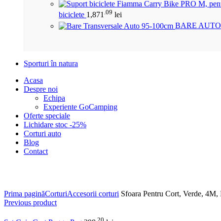
.09
biciclete
1,871
lei
BARE AUTO
Sporturi în natura
Acasa
Despre noi
Echipa
Experiente GoCamping
Oferte speciale
Lichidare stoc -25%
Corturi auto
Blog
Contact
Click to enlarge
Prima pagină
Corturi
Accesorii corturi
Sfoara Pentru Cort, Verde, 4M
Previous product
.20