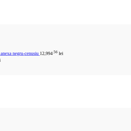
.56
u anexa negru-cenusiu
12,994
lei
i