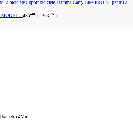
Suport biciclete Fiamma Carry Bike PRO M, pentru 2
.00
.75
 MODEL 3
485
lei
363
lei
, Diametru 4Mm