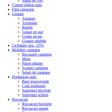
Stalpi de cort
Corturi plafon auto
Fără categorie
Gratare
Aragaze
Arzatoare
Butelii
Gratar pe gaz
Gratar picnic
Gratare pliabile
Lichidare stoc -25%
Mobilier camping
Bucatarie camping
Mese
Paturi pliante
Scaune camping
Seturi de campare
Portbagaje auto
Bare transversale
Cutii portbagaj
Suporturi biciclete
Suporturi schiuri
Rucsacuri
Rucsacuri biciclete
Rucsacuri munte