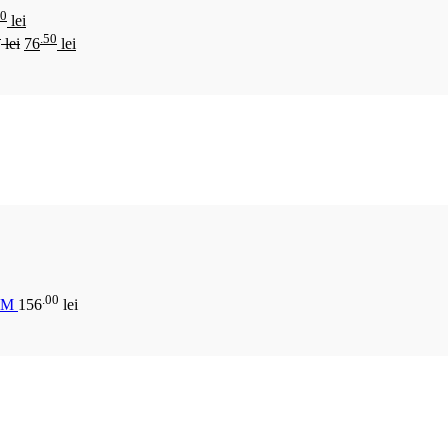
00
lei
0
.50
lei
76
lei
.00
CM
156
lei