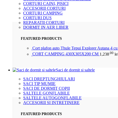
CORTURI CAINI, PISICI
ACCESORII CORTURI
CORTURI CAMPING
CORTURI DUS
REPARATII CORTURI
DORMIT IN AER LIBER
FEATURED PRODUCTS
Cort plafon auto Thule Tepui Explorer Autana 4 c
.00
CORT CAMPING 430X305X200 CM
1,238
le
Saci de dormit si saltele
SACI DREPTUNGHIULARI
SACI TIP MUMIE
SACI DE DORMIT COPII
SALTELE GONFLABILE
SALTELE AUTOGONFLABILE
ACCESORII SI INTRETINERE
FEATURED PRODUCTS