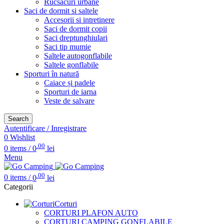
Rucsacuri urbane
Saci de dormit si saltele
Accesorii si intretinere
Saci de dormit copii
Saci dreptunghiulari
Saci tip mumie
Saltele autogonflabile
Saltele gonflabile
Sporturi în natură
Caiace și padele
Sporturi de iarna
Veste de salvare
Search
Autentificare / Inregistrare
0
Wishlist
.00
0
items
/
0
lei
Menu
.00
0
items
/
0
lei
Categorii
Corturi
CORTURI PLAFON AUTO
CORTURI CAMPING GONFLABILE