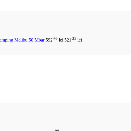
.70
.25
Camping Malibu 50 Mbar
592
lei
521
lei
.00