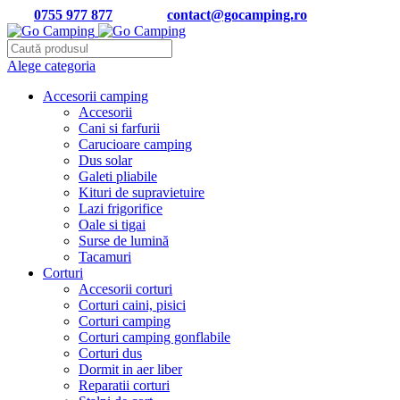
Tel:
0755 977 877
| Email:
contact@gocamping.ro
Alege categoria
Accesorii camping
Accesorii
Cani si farfurii
Carucioare camping
Dus solar
Galeti pliabile
Kituri de supravietuire
Lazi frigorifice
Oale si tigai
Surse de lumină
Tacamuri
Corturi
Accesorii corturi
Corturi caini, pisici
Corturi camping
Corturi camping gonflabile
Corturi dus
Dormit in aer liber
Reparatii corturi