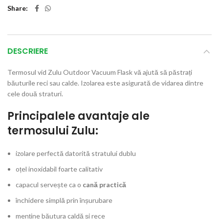
Share
DESCRIERE
Termosul vid Zulu Outdoor Vacuum Flask vă ajută să păstrați
băuturile reci sau calde. Izolarea este asigurată de vidarea dintre
cele două straturi.
Principalele avantaje ale
termosului Zulu:
izolare perfectă datorită stratului dublu
oțel inoxidabil foarte calitativ
capacul servește ca o
cană practică
închidere simplă prin înșurubare
menține băutura caldă și rece