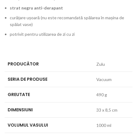
strat negru anti-derapant
curățare ușoară (nu este recomandată spălarea în mașina de
spălat vase)
potrivit pentru utilizarea de zi cu zi
PRODUCĂTOR
Zulu
SERIA DE PRODUSE
Vacuum
GREUTATE
490 g
DIMENSIUNI
33 x 8,5 cm
VOLUMUL VASULUI
1000 ml