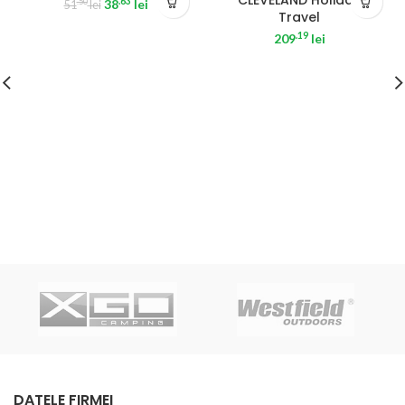
CLEVELAND Holiday
.63
38
lei
.50
51
lei
Travel
.19
209
lei
DATELE FIRMEI