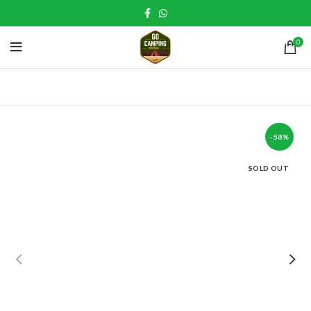
0
-58%
SOLD OUT