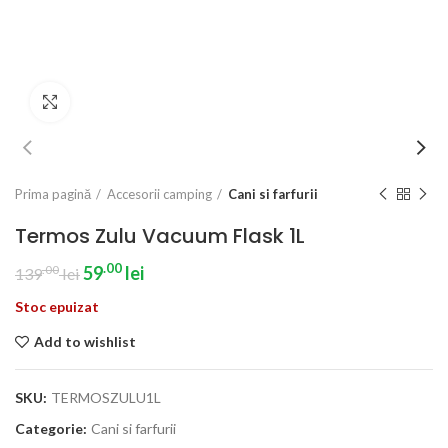
Click to enlarge
Prima pagină
Accesorii camping
Cani si farfurii
Termos Zulu Vacuum Flask 1L
.00
.00
59
lei
139
lei
Stoc epuizat
Add to wishlist
SKU:
TERMOSZULU1L
Categorie:
Cani si farfurii