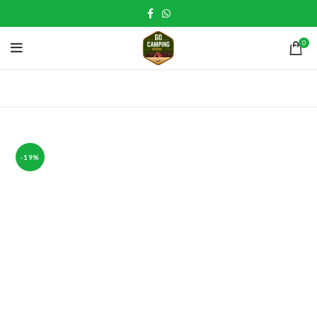
0
-19%