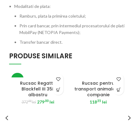
Modalitati de plata:
Ramburs, plata la primirea coletului;
Prin card bancar, prin intermediul procesatorului de plati
MobilPay (NETOPIA Payments);
Transfer bancar direct.
PRODUSE SIMILARE
-25%
Rucsac Regatta
Rucsac pentru
Blackfell III 35L
transport animale de
albastru
companie
.00
.55
279
lei
118
lei
.00
372
lei