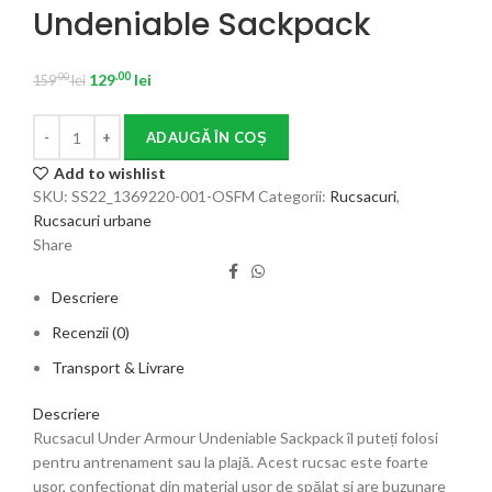
Undeniable Sackpack
.00
129
lei
.00
159
lei
ADAUGĂ ÎN COȘ
Add to wishlist
SKU:
SS22_1369220-001-OSFM
Categorii:
Rucsacuri
,
Rucsacuri urbane
Share
Descriere
Recenzii (0)
Transport & Livrare
Descriere
Rucsacul Under Armour Undeniable Sackpack îl puteți folosi
pentru antrenament sau la plajă. Acest rucsac este foarte
ușor, confecționat din material ușor de spălat și are buzunare