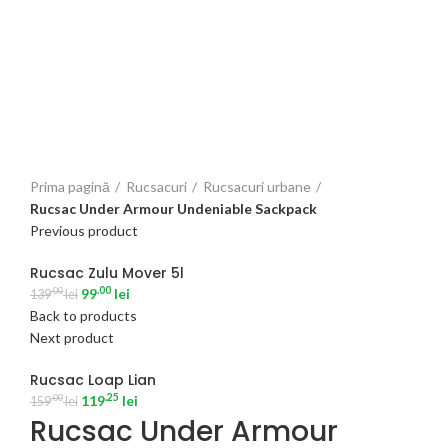
Click to enlarge
Prima pagină
Rucsacuri
Rucsacuri urbane
Rucsac Under Armour Undeniable Sackpack
Previous product
Rucsac Zulu Mover 5l
.00
99
lei
.00
139
lei
Back to products
Next product
Rucsac Loap Lian
.25
119
lei
.00
159
lei
Rucsac Under Armour