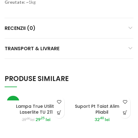
Greutate: ~
1kg
RECENZII (0)
TRANSPORT & LIVRARE
PRODUSE SIMILARE
-25%
Lampa True Utility
Suport Pt Taiat Alimente
Laserlite TU 211
Pliabil
.25
.40
29
lei
32
lei
.00
39
lei