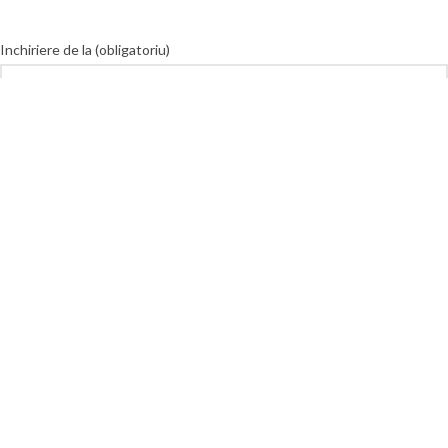
Inchiriere de la (obligatoriu)
Inchiriere pana la (obligatoriu)
Mesajul tău