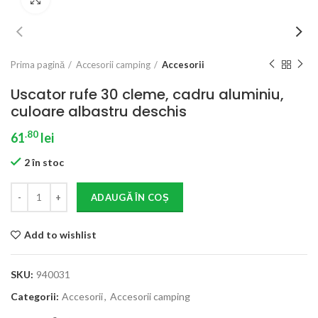
Prima pagină
Accesorii camping
Accesorii
Uscator rufe 30 cleme, cadru aluminiu,
culoare albastru deschis
.80
61
lei
2 în stoc
ADAUGĂ ÎN COȘ
Add to wishlist
SKU:
940031
Categorii:
Accesorii
,
Accesorii camping