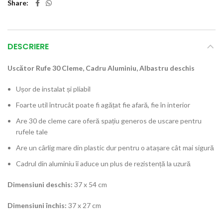
Share
DESCRIERE
Uscător Rufe 30 Cleme, Cadru Aluminiu, Albastru deschis
Ușor de instalat și pliabil
Foarte util întrucât poate fi agățat fie afară, fie în interior
Are 30 de cleme care oferă spațiu generos de uscare pentru
rufele tale
Are un cârlig mare din plastic dur pentru o atașare cât mai sigură
Cadrul din aluminiu îi aduce un plus de rezistență la uzură
Dimensiuni deschis:
37 x 54 cm
Dimensiuni închis:
37 x 27 cm