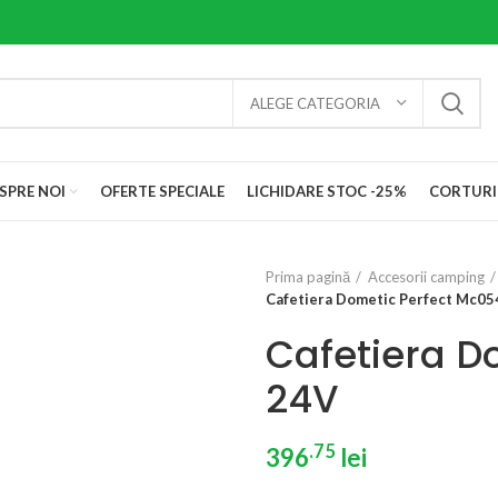
ALEGE CATEGORIA
SPRE NOI
OFERTE SPECIALE
LICHIDARE STOC -25%
CORTURI
Prima pagină
Accesorii camping
Cafetiera Dometic Perfect Mc05
Cafetiera D
24V
.75
396
lei