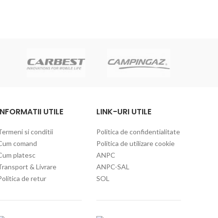
C
INFORMATII UTILE
LINK-URI UTILE
Termeni si conditii
Politica de confidentialitate
Cum comand
Politica de utilizare cookie
Cum platesc
ANPC
Transport & Livrare
ANPC-SAL
Politica de retur
SOL