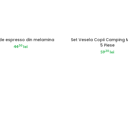
 de espresso din melamina
Set Vesela Copii Camping 
5 Piese
.50
44
lei
.30
59
lei