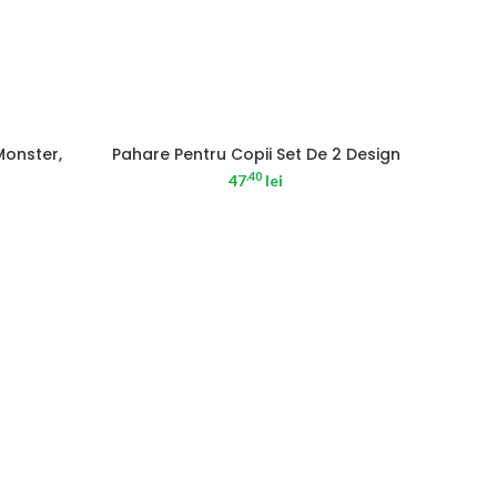
Monster,
Pahare Pentru Copii Set De 2 Design
.40
47
lei