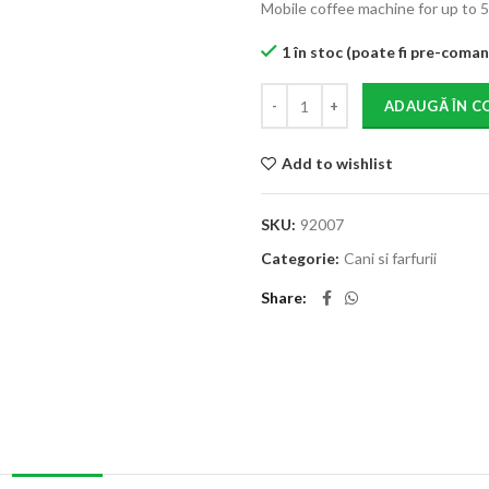
Mobile coffee machine for up to 
1 în stoc (poate fi pre-coma
ADAUGĂ ÎN C
Add to wishlist
SKU:
92007
Categorie:
Cani si farfurii
Share