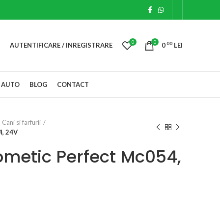
0
0
.00
AUTENTIFICARE / INREGISTRARE
0
LEI
 AUTO
BLOG
CONTACT
Cani si farfurii
4, 24V
ometic Perfect Mc054,