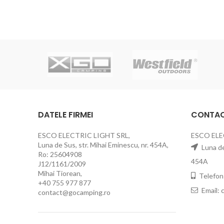
DATELE FIRMEI
CONTA
ESCO ELECTRIC LIGHT SRL,
ESCO ELE
Luna de Sus, str. Mihai Eminescu, nr. 454A,
Luna de 
Ro: 25604908
454A
J12/1161/2009
Mihai Tiorean,
Telefon
+40 755 977 877
Email:
contact@gocamping.ro