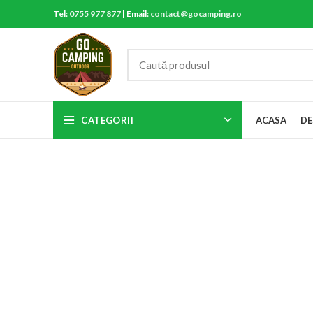
Tel:
0755 977 877
| Email:
contact@gocamping.ro
CATEGORII
ACASA
DE