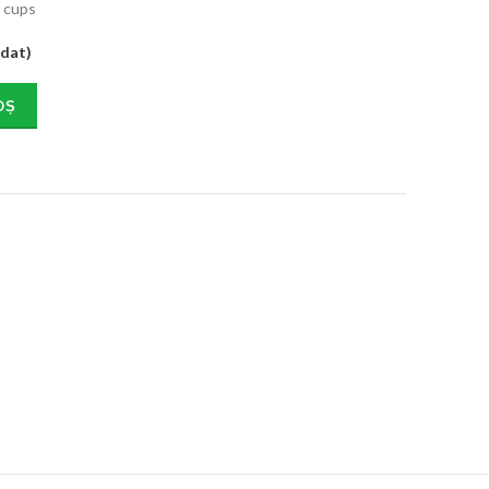
5 cups
ndat)
OȘ