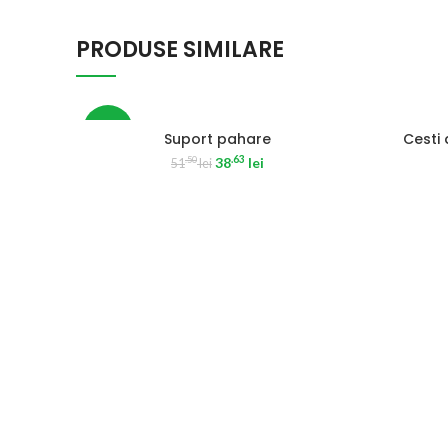
PRODUSE SIMILARE
-25%
Suport pahare
Cesti
.63
38
lei
.50
51
lei