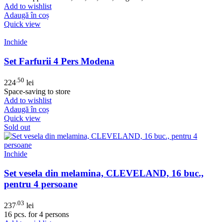
Add to wishlist
Adaugă în coș
Quick view
Inchide
Set Farfurii 4 Pers Modena
.50
224
lei
Space-saving to store
Add to wishlist
Adaugă în coș
Quick view
Sold out
Inchide
Set vesela din melamina, CLEVELAND, 16 buc.,
pentru 4 persoane
.03
237
lei
16 pcs. for 4 persons