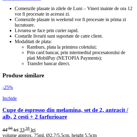
Comenzile plasate in zilele de Luni – Vineri inainte de ora 12
vor fi procesate in aceeasi zi.
Comenzile plasate in weekend vor fi procesate in prima zi
lucratoare.
Livrarea se face prin curier rapid.
Costurile livrarii sunt suportate de catre client.
Modalitati de plata:
Ramburs, plata la primirea coletului;
Prin card bancar, prin intermediul procesatorului de
plati MobilPay (NETOPIA Payments);
Transfer bancar direct.
Produse similare
-25%
Inchide
Cupe de espresso din melamina, set de 2, antracit /
alb, 2 cesti + 2 farfurioare
.50
.38
44
lei
33
lei
volume approx. 75ml, Ø2,7/5,5cm, height 5,5cm