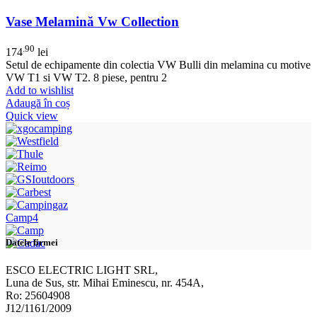
Vase Melamină Vw Collection
.90
174
lei
Setul de echipamente din colectia VW Bulli din melamina cu motive
VW T1 si VW T2. 8 piese, pentru 2
Add to wishlist
Adaugă în coș
Quick view
Camp4
Datele firmei
ESCO ELECTRIC LIGHT SRL,
Luna de Sus, str. Mihai Eminescu, nr. 454A,
Ro: 25604908
J12/1161/2009