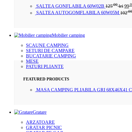
.00
.
SALTEA GONFLABILA 60W02B
125
lei
99
.0
SALTEA AUTOGOMFLABILA 60W05M
102
Mobilier camping
SCAUNE CAMPING
SETURI DE CAMPARE
BUCATARIE CAMPING
MESE
PATURI PLIANTE
FEATURED PRODUCTS
MASA CAMPING PLIABILA GRI 68X46X41 
Gratare
ARZATOARE
GRATAR PICNIC