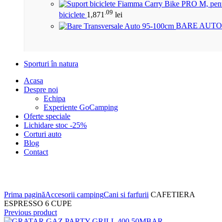
.09
biciclete
1,871
lei
BARE AUTO
Sporturi în natura
Acasa
Despre noi
Echipa
Experiente GoCamping
Oferte speciale
Lichidare stoc -25%
Corturi auto
Blog
Contact
Click to enlarge
Prima pagină
Accesorii camping
Cani si farfurii
CAFETIERA
ESPRESSO 6 CUPE
Previous product