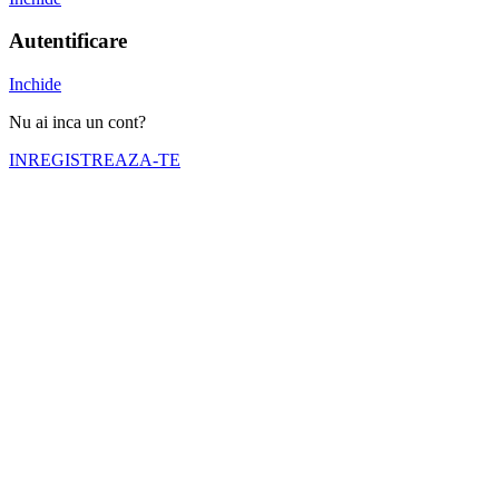
Autentificare
Inchide
Nu ai inca un cont?
INREGISTREAZA-TE
Numele tău (obligatoriu)
Emailul tău (obligatoriu)
Telefon (obligatoriu)
Selectati cortul pe care doriti sa il inchiriati
Nr. zile inchiriere (obligatoriu)