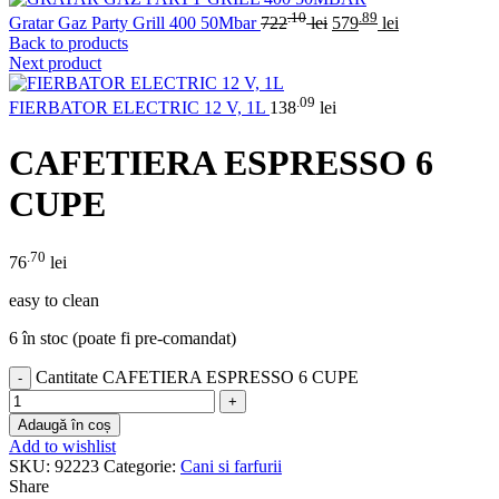
.10
.89
Gratar Gaz Party Grill 400 50Mbar
722
lei
579
lei
Back to products
Next product
.09
FIERBATOR ELECTRIC 12 V, 1L
138
lei
CAFETIERA ESPRESSO 6
CUPE
.70
76
lei
easy to clean
6 în stoc (poate fi pre-comandat)
Cantitate CAFETIERA ESPRESSO 6 CUPE
Adaugă în coș
Add to wishlist
SKU:
92223
Categorie:
Cani si farfurii
Share