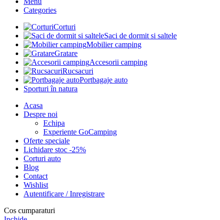
Menu
Categories
Corturi
Saci de dormit si saltele
Mobilier camping
Gratare
Accesorii camping
Rucsacuri
Portbagaje auto
Sporturi în natura
Acasa
Despre noi
Echipa
Experiente GoCamping
Oferte speciale
Lichidare stoc -25%
Corturi auto
Blog
Contact
Wishlist
Autentificare / Inregistrare
Cos cumparaturi
Inchide