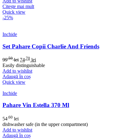
Add to wishlist
Citește mai mult
Quick view
-25%
Inchide
Set Pahare Copii Charlie And Friends
.59
.70
99
lei
74
lei
Easily distinguishable
Add to wishlist
Adaugă în coș
Quick view
Inchide
Pahare Vin Estella 370 Ml
.60
54
lei
dishwasher safe (in the upper compartment)
Add to wishlist
Adaugă în coș