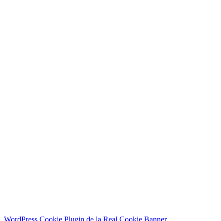
Inchiriere de la (obligatoriu)
Inchiriere pana la (obligatoriu)
Mesajul tău
WordPress Cookie Plugin de la Real Cookie Banner