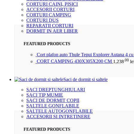
CORTURI CAINI, PISICI
ACCESORII CORTURI
CORTURI CAMPING
CORTURI DUS
REPARATII CORTURI
DORMIT IN AER LIBER
FEATURED PRODUCTS
Cort plafon auto Thule Tepui Explorer Autana 4 c
.00
CORT CAMPING 430X305X200 CM
1,238
le
Saci de dormit si saltele
SACI DREPTUNGHIULARI
SACI TIP MUMIE
SACI DE DORMIT COPII
SALTELE GONFLABILE
SALTELE AUTOGONFLABILE
ACCESORII SI INTRETINERE
FEATURED PRODUCTS