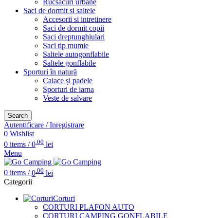
Rucsacuri urbane
Saci de dormit si saltele
Accesorii si intretinere
Saci de dormit copii
Saci dreptunghiulari
Saci tip mumie
Saltele autogonflabile
Saltele gonflabile
Sporturi în natură
Caiace și padele
Sporturi de iarna
Veste de salvare
Search
Autentificare / Inregistrare
0
Wishlist
.00
0
items
/
0
lei
Menu
.00
0
items
/
0
lei
Categorii
Corturi
CORTURI PLAFON AUTO
CORTURI CAMPING GONFLABILE