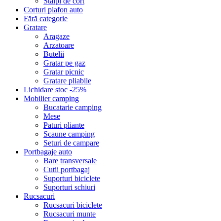
Stalpi de cort
Corturi plafon auto
Fără categorie
Gratare
Aragaze
Arzatoare
Butelii
Gratar pe gaz
Gratar picnic
Gratare pliabile
Lichidare stoc -25%
Mobilier camping
Bucatarie camping
Mese
Paturi pliante
Scaune camping
Seturi de campare
Portbagaje auto
Bare transversale
Cutii portbagaj
Suporturi biciclete
Suporturi schiuri
Rucsacuri
Rucsacuri biciclete
Rucsacuri munte