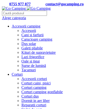
Tel:
0755 977 877
| Email:
contact@gocamping.ro
Alege categoria
Accesorii camping
Accesorii
Cani si farfurii
Carucioare camping
Dus solar
Galeti pliabile
Kituri de supravietuire
Lazi frigorifice
Oale si tigai
Surse de lumină
Tacamuri
Corturi
Accesorii corturi
Corturi caini, pisici
Corturi camping
Corturi camping gonflabile
Corturi dus
Dormit in aer liber
Reparatii corturi