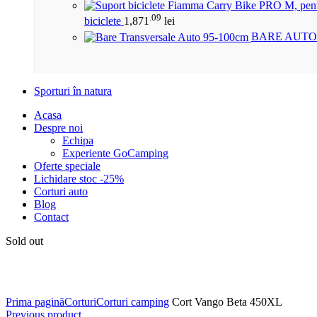
.09
biciclete
1,871
lei
BARE AUTO
Sporturi în natura
Acasa
Despre noi
Echipa
Experiente GoCamping
Oferte speciale
Lichidare stoc -25%
Corturi auto
Blog
Contact
Sold out
Click to enlarge
Prima pagină
Corturi
Corturi camping
Cort Vango Beta 450XL
Previous product