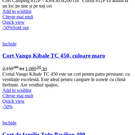
Cort Camping 812P – 430x305x200 cm Cortul 812P vă adună la
un loc pe tine și pe toți cei
Add to wishlist
Citește mai mult
Quick view
-50%
Sold out
Inchide
Cort Vango Kibale TC 450, culoare maro
.00
.00
2,159
lei
1,080
lei
Cortul Vango Kibale TC 450 este un cort pentru patru persoane, cu
ventilație excelentă. Este ideal pentru campare în zonele cu climă
fierbinte. Are vestibul spațios.
Add to wishlist
Citește mai mult
Quick view
-50%
Inchide
Cort de familie Zulu Pavilion 400