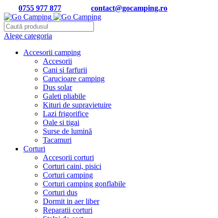
Tel:
0755 977 877
| Email:
contact@gocamping.ro
Alege categoria
Accesorii camping
Accesorii
Cani si farfurii
Carucioare camping
Dus solar
Galeti pliabile
Kituri de supravietuire
Lazi frigorifice
Oale si tigai
Surse de lumină
Tacamuri
Corturi
Accesorii corturi
Corturi caini, pisici
Corturi camping
Corturi camping gonflabile
Corturi dus
Dormit in aer liber
Reparatii corturi