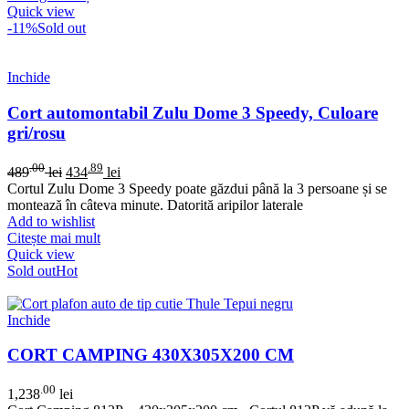
Quick view
-11%
Sold out
Inchide
Cort automontabil Zulu Dome 3 Speedy, Culoare
gri/rosu
.00
.89
489
lei
434
lei
Cortul Zulu Dome 3 Speedy poate găzdui până la 3 persoane și se
montează în câteva minute. Datorită aripilor laterale
Add to wishlist
Citește mai mult
Quick view
Sold out
Hot
Inchide
CORT CAMPING 430X305X200 CM
.00
1,238
lei