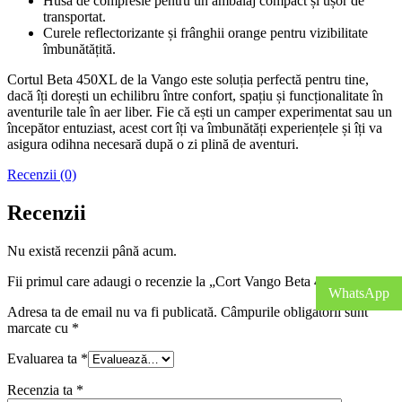
Husă de compresie pentru un ambalaj compact și ușor de
transportat.
Curele reflectorizante și frânghii orange pentru vizibilitate
îmbunătățită.
Cortul Beta 450XL de la Vango este soluția perfectă pentru tine,
dacă îți dorești un echilibru între confort, spațiu și funcționalitate în
aventurile tale în aer liber. Fie că ești un camper experimentat sau un
începător entuziast, acest cort îți va îmbunătăți experiențele și îți va
asigura odihna necesară după o zi plină de aventuri.
Recenzii (0)
Recenzii
Nu există recenzii până acum.
Fii primul care adaugi o recenzie la „Cort Vango Beta 450XL”
WhatsApp
Adresa ta de email nu va fi publicată.
Câmpurile obligatorii sunt
marcate cu
*
Evaluarea ta
*
Recenzia ta
*