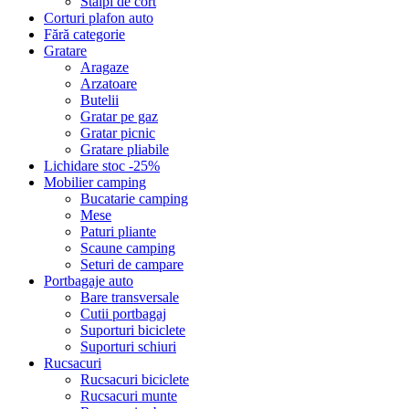
Stalpi de cort
Corturi plafon auto
Fără categorie
Gratare
Aragaze
Arzatoare
Butelii
Gratar pe gaz
Gratar picnic
Gratare pliabile
Lichidare stoc -25%
Mobilier camping
Bucatarie camping
Mese
Paturi pliante
Scaune camping
Seturi de campare
Portbagaje auto
Bare transversale
Cutii portbagaj
Suporturi biciclete
Suporturi schiuri
Rucsacuri
Rucsacuri biciclete
Rucsacuri munte