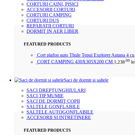
CORTURI CAINI, PISICI
ACCESORII CORTURI
CORTURI CAMPING
CORTURI DUS
REPARATII CORTURI
DORMIT IN AER LIBER
FEATURED PRODUCTS
Cort plafon auto Thule Tepui Explorer Autana 4 c
.00
CORT CAMPING 430X305X200 CM
1,238
le
Saci de dormit si saltele
SACI DREPTUNGHIULARI
SACI TIP MUMIE
SACI DE DORMIT COPII
SALTELE GONFLABILE
SALTELE AUTOGONFLABILE
ACCESORII SI INTRETINERE
FEATURED PRODUCTS