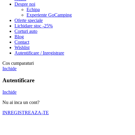
Despre noi
Echipa
Experiente GoCamping
Oferte speciale
Lichidare stoc -25%
Corturi auto
Blog
Contact
Wishlist
Autentificare / Inregistrare
Cos cumparaturi
Inchide
Autentificare
Inchide
Nu ai inca un cont?
INREGISTREAZA-TE
Numele tău (obligatoriu)