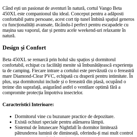
Când ești un pasionat de aventuri în natură, cortul Vango Beta
450XL este companionul tău ideal. Conceput pentru a adăposti
confortabil patru persoane, acest cort tip tunel îmbină spațiul generos
cu funcționalități avansate, făcându-l perfect pentru escapadele cu
mașina sau vaporul, dar și pentru acele weekend-uri relaxante în
natură.
Design și Confort
Beta 450XL se remarcă prin holul său spațios și dormitorul
confortabil, echipat cu facilități menite să îmbunătățească experiența
ta de camping. Fiecare intrare a cortului este prevăzută cu o fereastră
mare Diamond-Clear PVC, echipată cu draperii pentru intimitate. În
plus, ușa dormitorului include și o fereastră din plasă, ocupând o
treime din suprafață, asigurând astfel o ventilare optimă fără a
compromite protecția împotriva insectelor.
Caracteristici Interioare:
Dormitorul vine cu buzunare practice de depozitare.
Există ochiuri speciale pentru atârnarea lămpii.
Sistemul de întunecare Nightfall în dormitor limitează
pătrunderea luminii de dimineață, oferindu-ți mai mult control