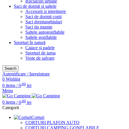
Rucsacuri urbane
Saci de dormit si saltele
Accesorii si intretinere
Saci de dormit copii
Saci dreptunghiulari
Saci tip mumie
Saltele autogonflabile
Saltele gonflabile
Sporturi în natură
Caiace și padele
Sporturi de iarna
Veste de salvare
Search
Autentificare / Inregistrare
0
Wishlist
.00
0
items
/
0
lei
Menu
.00
0
items
/
0
lei
Categorii
Corturi
CORTURI PLAFON AUTO
CORTURI CAMPING GONFLABILE