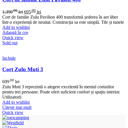
.00
.00
1,390
lei
695
lei
Cort de familie Zulu Pavilion 400 transformă șederea în aer liber
într-o experiență de neuitat. Construcția sa este simplă. Tile și tunele
Add to wishlist
Adaugă în coș
Quick view
Sold out
Inchide
Cort Zulu Muti 3
.00
699
lei
Zulu Muti 3 reprezintă o alegere excelentă în meniul corturilor
pentru trei persoane. Poate oferi suficient confort și spațiu interior.
Utilizatorii
Add to wishlist
Citește mai mult
Quick view