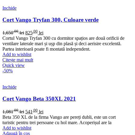
Inchide
Cort Vango Tryfan 300, Culoare verde
.00
.00
1,650
lei
825
lei
Cortul Vango Tryfan 300 cu dormitor spațios are două orificii de
ventilare laterale mari și ușp din plasă și deci aerisire excelentă.
Partea interioară poate fi montată independent.
Add to wishlist
Citește mai mult
Quick view
-50%
Inchide
Cort Vango Beta 350XL 2021
.00
.00
1,081
lei
541
lei
Beta 350 XL de la firma Vango are pereți dubli, este un cort
turistic pentru trei persoane cu hol mare. Acoperișul are la
Add to wishlist
Adaugă în coș