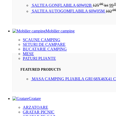
.00
.
SALTEA GONFLABILA 60W02B
125
lei
99
.0
SALTEA AUTOGOMFLABILA 60W05M
102
Mobilier camping
SCAUNE CAMPING
SETURI DE CAMPARE
BUCATARIE CAMPING
MESE
PATURI PLIANTE
FEATURED PRODUCTS
MASA CAMPING PLIABILA GRI 68X46X41 
Gratare
ARZATOARE
GRATAR PICNIC