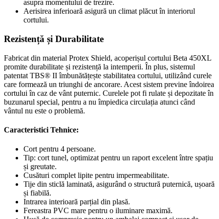
asupra momentului de trezire.
Aerisirea inferioară asigură un climat plăcut în interiorul
cortului.
Rezistență și Durabilitate
Fabricat din material Protex Shield, acoperișul cortului Beta 450XL
promite durabilitate și rezistență la intemperii. În plus, sistemul
patentat TBS® II îmbunătățește stabilitatea cortului, utilizând curele
care formează un triunghi de ancorare. Acest sistem previne îndoirea
cortului în caz de vânt puternic. Curelele pot fi rulate și depozitate în
buzunarul special, pentru a nu împiedica circulația atunci când
vântul nu este o problemă.
Caracteristici Tehnice:
Cort pentru 4 persoane.
Tip: cort tunel, optimizat pentru un raport excelent între spațiu
și greutate.
Cusături complet lipite pentru impermeabilitate.
Tije din sticlă laminată, asigurând o structură puternică, ușoară
și fiabilă.
Intrarea interioară parțial din plasă.
Fereastra PVC mare pentru o iluminare maximă.