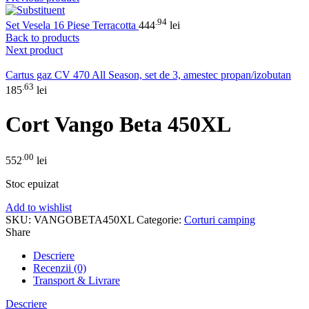
.94
Set Vesela 16 Piese Terracotta
444
lei
Back to products
Next product
Cartus gaz CV 470 All Season, set de 3, amestec propan/izobutan
.63
185
lei
Cort Vango Beta 450XL
.00
552
lei
Stoc epuizat
Add to wishlist
SKU:
VANGOBETA450XL
Categorie:
Corturi camping
Share
Descriere
Recenzii (0)
Transport & Livrare
Descriere