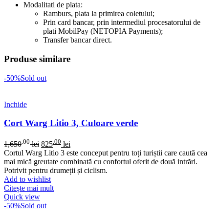
Modalitati de plata:
Ramburs, plata la primirea coletului;
Prin card bancar, prin intermediul procesatorului de
plati MobilPay (NETOPIA Payments);
Transfer bancar direct.
Produse similare
-50%
Sold out
Inchide
Cort Warg Litio 3, Culoare verde
.00
.00
1,650
lei
825
lei
Cortul Warg Litio 3 este conceput pentru toți turiștii care caută cea
mai mică greutate combinată cu confortul oferit de două intrări.
Potrivit pentru drumeții și ciclism.
Add to wishlist
Citește mai mult
Quick view
-50%
Sold out