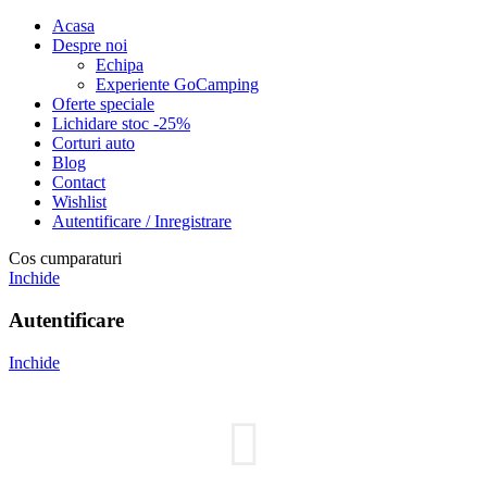
Acasa
Despre noi
Echipa
Experiente GoCamping
Oferte speciale
Lichidare stoc -25%
Corturi auto
Blog
Contact
Wishlist
Autentificare / Inregistrare
Cos cumparaturi
Inchide
Autentificare
Inchide