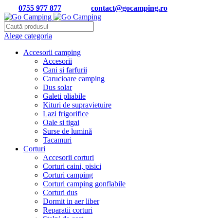
Tel:
0755 977 877
| Email:
contact@gocamping.ro
Alege categoria
Accesorii camping
Accesorii
Cani si farfurii
Carucioare camping
Dus solar
Galeti pliabile
Kituri de supravietuire
Lazi frigorifice
Oale si tigai
Surse de lumină
Tacamuri
Corturi
Accesorii corturi
Corturi caini, pisici
Corturi camping
Corturi camping gonflabile
Corturi dus
Dormit in aer liber
Reparatii corturi