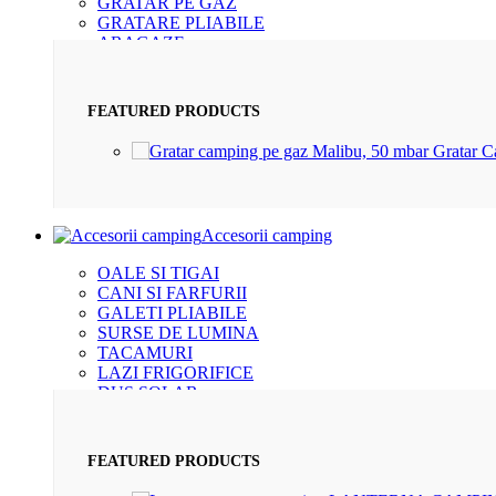
GRATAR PE GAZ
GRATARE PLIABILE
ARAGAZE
BUTELII
FEATURED PRODUCTS
Gratar 
Accesorii camping
OALE SI TIGAI
CANI SI FARFURII
GALETI PLIABILE
SURSE DE LUMINA
TACAMURI
LAZI FRIGORIFICE
DUS SOLAR
KITURI DE SUPRAVIETUIRE
FEATURED PRODUCTS