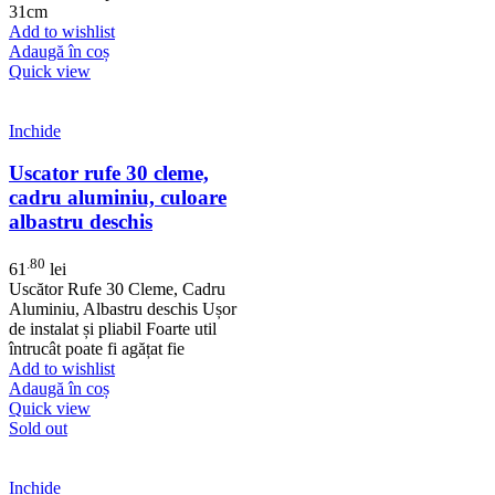
31cm
Add to wishlist
Adaugă în coș
Quick view
Inchide
Uscator rufe 30 cleme,
cadru aluminiu, culoare
albastru deschis
.80
61
lei
Uscător Rufe 30 Cleme, Cadru
Aluminiu, Albastru deschis Ușor
de instalat și pliabil Foarte util
întrucât poate fi agățat fie
Add to wishlist
Adaugă în coș
Quick view
Sold out
Inchide