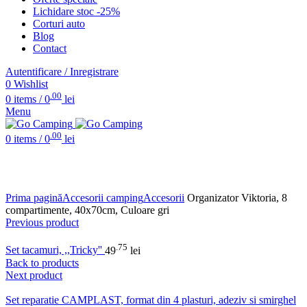
Lichidare stoc -25%
Corturi auto
Blog
Contact
Autentificare / Inregistrare
0
Wishlist
.00
0
items
/
0
lei
Menu
.00
0
items
/
0
lei
Click to enlarge
Prima pagină
Accesorii camping
Accesorii
Organizator Viktoria, 8
compartimente, 40x70cm, Culoare gri
Previous product
.75
Set tacamuri, ,,Tricky''
49
lei
Back to products
Next product
Set reparatie CAMPLAST, format din 4 plasturi, adeziv si smirghel