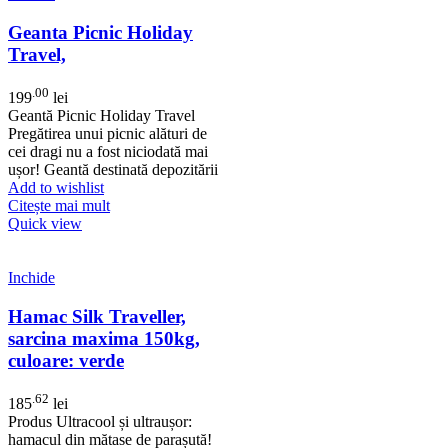
Geanta Picnic Holiday
Travel,
.00
199
lei
Geantă Picnic Holiday Travel
Pregătirea unui picnic alături de
cei dragi nu a fost niciodată mai
ușor! Geantă destinată depozitării
Add to wishlist
Citește mai mult
Quick view
Inchide
Hamac Silk Traveller,
sarcina maxima 150kg,
culoare: verde
.62
185
lei
Produs Ultracool și ultraușor:
hamacul din mătase de parașută!