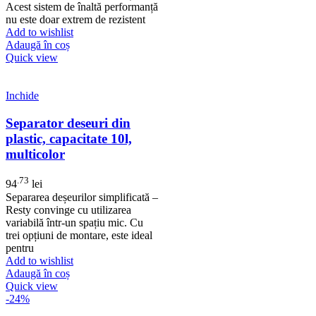
Acest sistem de înaltă performanță
nu este doar extrem de rezistent
Add to wishlist
Adaugă în coș
Quick view
Inchide
Separator deseuri din
plastic, capacitate 10l,
multicolor
.73
94
lei
Separarea deșeurilor simplificată –
Resty convinge cu utilizarea
variabilă într-un spațiu mic. Cu
trei opțiuni de montare, este ideal
pentru
Add to wishlist
Adaugă în coș
Quick view
-24%