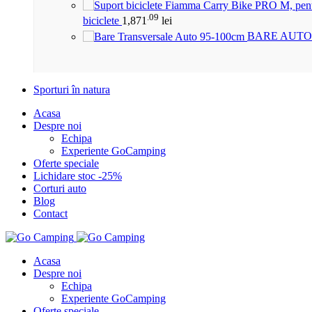
.09
biciclete
1,871
lei
BARE AUTO
Sporturi în natura
Acasa
Despre noi
Echipa
Experiente GoCamping
Oferte speciale
Lichidare stoc -25%
Corturi auto
Blog
Contact
Acasa
Despre noi
Echipa
Experiente GoCamping
Oferte speciale