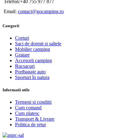
Telefon:+40 755 977 877
Email:
contact@gocamping.ro
Categorii
Corturi
Saci de dormit si saltele
Mobilier camping
Gratare
Accesorii camping
Rucsacuri
Portbagaje auto
Sporturi în natura
Informatii utile
Termeni si conditii
Cum comand
Cum platesc
Transport & Livrare
Politica de retur