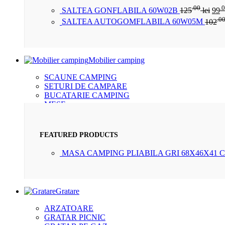
.00
.
SALTEA GONFLABILA 60W02B
125
lei
99
.0
SALTEA AUTOGOMFLABILA 60W05M
102
Mobilier camping
SCAUNE CAMPING
SETURI DE CAMPARE
BUCATARIE CAMPING
MESE
PATURI PLIANTE
FEATURED PRODUCTS
MASA CAMPING PLIABILA GRI 68X46X41 
Gratare
ARZATOARE
GRATAR PICNIC