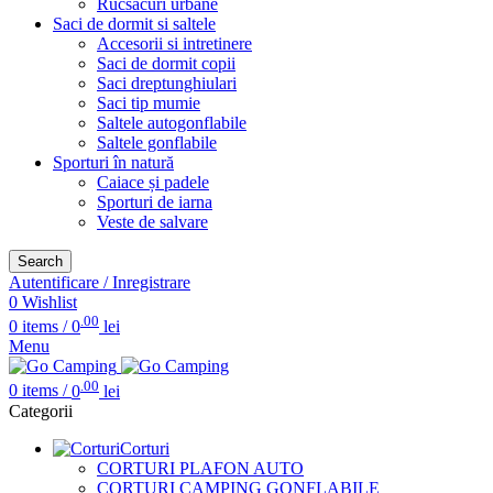
Rucsacuri urbane
Saci de dormit si saltele
Accesorii si intretinere
Saci de dormit copii
Saci dreptunghiulari
Saci tip mumie
Saltele autogonflabile
Saltele gonflabile
Sporturi în natură
Caiace și padele
Sporturi de iarna
Veste de salvare
Search
Autentificare / Inregistrare
0
Wishlist
.00
0
items
/
0
lei
Menu
.00
0
items
/
0
lei
Categorii
Corturi
CORTURI PLAFON AUTO
CORTURI CAMPING GONFLABILE