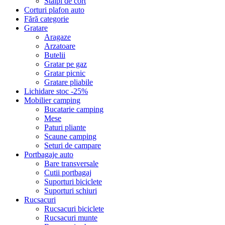
Stalpi de cort
Corturi plafon auto
Fără categorie
Gratare
Aragaze
Arzatoare
Butelii
Gratar pe gaz
Gratar picnic
Gratare pliabile
Lichidare stoc -25%
Mobilier camping
Bucatarie camping
Mese
Paturi pliante
Scaune camping
Seturi de campare
Portbagaje auto
Bare transversale
Cutii portbagaj
Suporturi biciclete
Suporturi schiuri
Rucsacuri
Rucsacuri biciclete
Rucsacuri munte