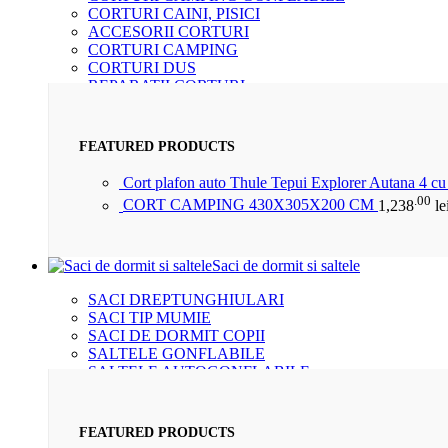
CORTURI CAINI, PISICI
ACCESORII CORTURI
CORTURI CAMPING
CORTURI DUS
REPARATII CORTURI
DORMIT IN AER LIBER
FEATURED PRODUCTS
Cort plafon auto Thule Tepui Explorer Autana 4 c
.00
CORT CAMPING 430X305X200 CM
1,238
le
Saci de dormit si saltele
SACI DREPTUNGHIULARI
SACI TIP MUMIE
SACI DE DORMIT COPII
SALTELE GONFLABILE
SALTELE AUTOGONFLABILE
ACCESORII SI INTRETINERE
FEATURED PRODUCTS