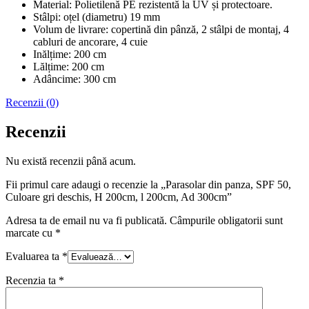
Material: Polietilenă PE rezistentă la UV și protectoare.
Stâlpi: oțel (diametru) 19 mm
Volum de livrare: copertină din pânză, 2 stâlpi de montaj, 4
cabluri de ancorare, 4 cuie
Inălțime: 200 cm
Lălțime: 200 cm
Adâncime: 300 cm
Recenzii (0)
Recenzii
Nu există recenzii până acum.
Fii primul care adaugi o recenzie la „Parasolar din panza, SPF 50,
Culoare gri deschis, H 200cm, l 200cm, Ad 300cm”
Adresa ta de email nu va fi publicată.
Câmpurile obligatorii sunt
marcate cu
*
Evaluarea ta
*
Recenzia ta
*