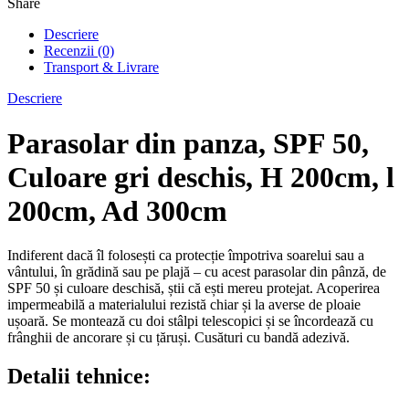
Share
Descriere
Recenzii (0)
Transport & Livrare
Descriere
Parasolar din panza, SPF 50,
Culoare gri deschis, H 200cm, l
200cm, Ad 300cm
Indiferent dacă îl folosești ca protecție împotriva soarelui sau a
vântului, în grădină sau pe plajă – cu acest parasolar din pânză, de
SPF 50 și culoare deschisă, știi că ești mereu protejat. Acoperirea
impermeabilă a materialului rezistă chiar și la averse de ploaie
ușoară. Se montează cu doi stâlpi telescopici și se încordează cu
frânghii de ancorare și cu țăruși. Cusături cu bandă adezivă.
Detalii tehnice: