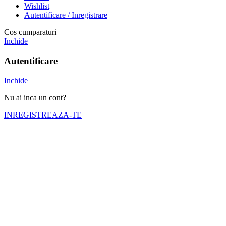
Wishlist
Autentificare / Inregistrare
Cos cumparaturi
Inchide
Autentificare
Inchide
Nu ai inca un cont?
INREGISTREAZA-TE
Numele tău (obligatoriu)
Emailul tău (obligatoriu)
Telefon (obligatoriu)