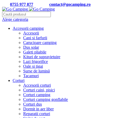
Tel:
0755 977 877
| Email:
contact@gocamping.ro
Alege categoria
Accesorii camping
Accesorii
Cani si farfurii
Carucioare camping
Dus solar
Galeti pliabile
Kituri de supravietuire
Lazi frigorifice
Oale si tigai
Surse de lumină
Tacamuri
Corturi
Accesorii corturi
Corturi caini, pisici
Corturi camping
Corturi camping gonflabile
Corturi dus
Dormit in aer liber
Reparatii corturi