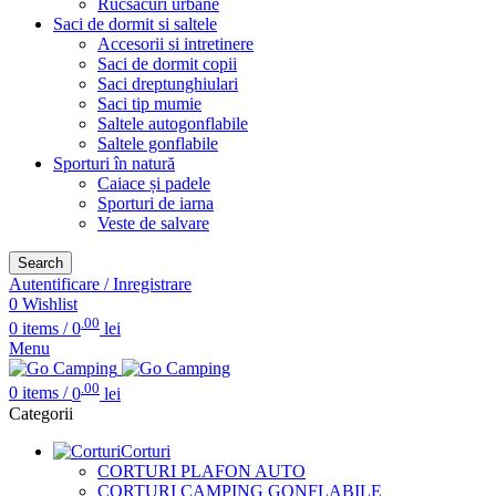
Rucsacuri urbane
Saci de dormit si saltele
Accesorii si intretinere
Saci de dormit copii
Saci dreptunghiulari
Saci tip mumie
Saltele autogonflabile
Saltele gonflabile
Sporturi în natură
Caiace și padele
Sporturi de iarna
Veste de salvare
Search
Autentificare / Inregistrare
0
Wishlist
.00
0
items
/
0
lei
Menu
.00
0
items
/
0
lei
Categorii
Corturi
CORTURI PLAFON AUTO
CORTURI CAMPING GONFLABILE