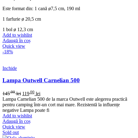
Este format din: 1 cană ø7,5 cm, 190 ml
1 farfurie ø 20,5 cm
1 bol ø 12,3 cm
Add to wishlist
Adaugă în coș
Quick view
-18%
Inchide
Lampa Outwell Carnelian 500
.00
.00
145
lei
119
lei
Lampa Carnelian 500 de la marca Outwell este alegerea practică
pentru camping într-un cort mai mare. Rezistentă la influențe
negative Lampa poate fi
Add to wishlist
Adaugă în coș
Quick view
Sold out