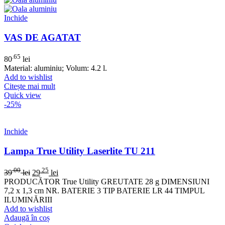
Inchide
VAS DE AGATAT
.65
80
lei
Material: aluminiu; Volum: 4.2 l.
Add to wishlist
Citește mai mult
Quick view
-25%
Inchide
Lampa True Utility Laserlite TU 211
.00
.25
39
lei
29
lei
PRODUCĂTOR True Utility GREUTATE 28 g DIMENSIUNI
7,2 x 1,3 cm NR. BATERIE 3 TIP BATERIE LR 44 TIMPUL
ILUMINĂRIII
Add to wishlist
Adaugă în coș