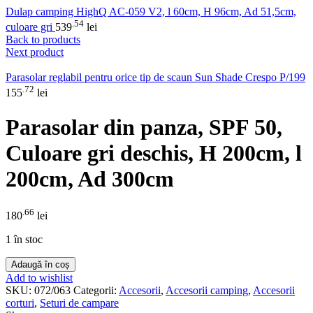
Dulap camping HighQ AC-059 V2, l 60cm, H 96cm, Ad 51,5cm,
.54
culoare gri
539
lei
Back to products
Next product
Parasolar reglabil pentru orice tip de scaun Sun Shade Crespo P/199
.72
155
lei
Parasolar din panza, SPF 50,
Culoare gri deschis, H 200cm, l
200cm, Ad 300cm
.66
180
lei
1 în stoc
Adaugă în coș
Add to wishlist
SKU:
072/063
Categorii:
Accesorii
,
Accesorii camping
,
Accesorii
corturi
,
Seturi de campare