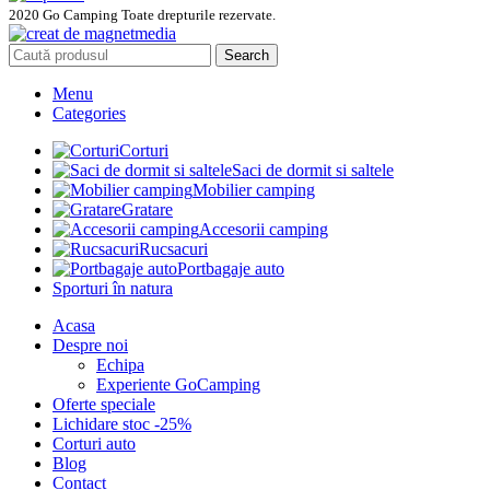
2020 Go Camping Toate drepturile rezervate.
Search
Menu
Categories
Corturi
Saci de dormit si saltele
Mobilier camping
Gratare
Accesorii camping
Rucsacuri
Portbagaje auto
Sporturi în natura
Acasa
Despre noi
Echipa
Experiente GoCamping
Oferte speciale
Lichidare stoc -25%
Corturi auto
Blog
Contact