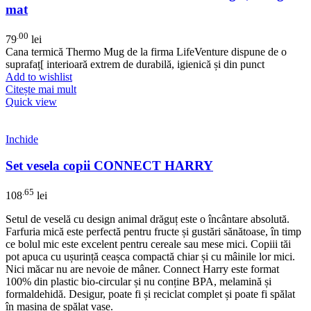
mat
.00
79
lei
Cana termică Thermo Mug de la firma LifeVenture dispune de o
suprafaț[ interioară extrem de durabilă, igienică și din punct
Add to wishlist
Citește mai mult
Quick view
Inchide
Set vesela copii CONNECT HARRY
.65
108
lei
Setul de veselă cu design animal drăguț este o încântare absolută.
Farfuria mică este perfectă pentru fructe și gustări sănătoase, în timp
ce bolul mic este excelent pentru cereale sau mese mici. Copiii tăi
pot apuca cu ușurință ceașca compactă chiar și cu mâinile lor mici.
Nici măcar nu are nevoie de mâner. Connect Harry este format
100% din plastic bio-circular și nu conține BPA, melamină și
formaldehidă. Desigur, poate fi și reciclat complet și poate fi spălat
în mașina de spălat vase.