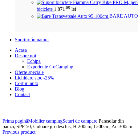
.09
biciclete
1,871
lei
BARE AUTO
Sporturi în natura
Acasa
Despre noi
Echipa
Experiente GoCamping
Oferte speciale
Lichidare stoc -25%
Corturi auto
Blog
Contact
Click to enlarge
Prima pagină
Mobilier camping
Seturi de campare
Parasolar din
panza, SPF 50, Culoare gri deschis, H 200cm, l 200cm, Ad 300cm
Previous product