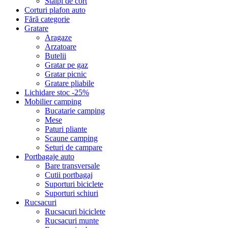
Stalpi de cort
Corturi plafon auto
Fără categorie
Gratare
Aragaze
Arzatoare
Butelii
Gratar pe gaz
Gratar picnic
Gratare pliabile
Lichidare stoc -25%
Mobilier camping
Bucatarie camping
Mese
Paturi pliante
Scaune camping
Seturi de campare
Portbagaje auto
Bare transversale
Cutii portbagaj
Suporturi biciclete
Suporturi schiuri
Rucsacuri
Rucsacuri biciclete
Rucsacuri munte