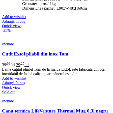
Greutate: aprox.11kg
Dimensiunea pachet: L90xW48xH60cm
Add to wishlist
Adaugă în coș
Quick view
-25%
Inchide
Cutit Extol pliabil din inox Tom
.00
.25
39
lei
29
lei
Lama cuțitul pliabil Tom de la marca Extol, este fabricată din oțel
inoxidabil de înaltă calitate, iar mânerul este din
Add to wishlist
Adaugă în coș
Quick view
Sold out
Inchide
Cana termica LifeVenture Thermal Mug 0,3l negru