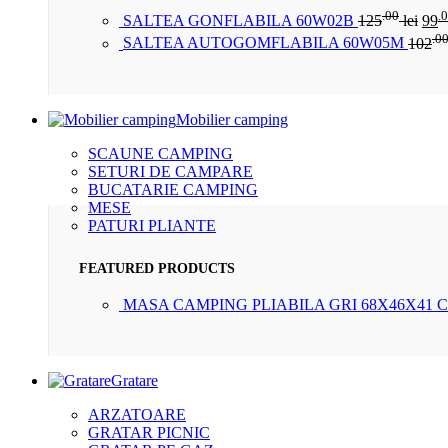
.00
.
SALTEA GONFLABILA 60W02B
125
lei
99
.0
SALTEA AUTOGOMFLABILA 60W05M
102
Mobilier camping
SCAUNE CAMPING
SETURI DE CAMPARE
BUCATARIE CAMPING
MESE
PATURI PLIANTE
FEATURED PRODUCTS
MASA CAMPING PLIABILA GRI 68X46X41 
Gratare
ARZATOARE
GRATAR PICNIC