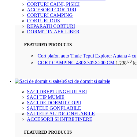
CORTURI CAINI, PISICI
ACCESORII CORTURI
CORTURI CAMPING
CORTURI DUS
REPARATII CORTURI
DORMIT IN AER LIBER
FEATURED PRODUCTS
Cort plafon auto Thule Tepui Explorer Autana 4 c
.00
CORT CAMPING 430X305X200 CM
1,238
le
Saci de dormit si saltele
SACI DREPTUNGHIULARI
SACI TIP MUMIE
SACI DE DORMIT COPII
SALTELE GONFLABILE
SALTELE AUTOGONFLABILE
ACCESORII SI INTRETINERE
FEATURED PRODUCTS