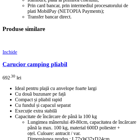
Prin card bancar, prin intermediul procesatorului de
plati MobilPay (NETOPIA Payments);
Transfer bancar direct.
Produse similare
Inchide
Carucior camping pliabil
.30
692
lei
Ideal pentru plajă cu anvelope foarte largi
Cu două buzunare pe față
Compact și pliabil rapid
Cu fundul și capacul separat
Execuție extra stabilă
Capacitate de încărcare de până la 100 kg
Lungimea mânerului 49-80cm, capacitatea de încărcare
până la max. 100 kg, material 600D poliester +
oțel. Culoare: antracit / var.
Dimensiunea produs : L77xW37xD24cm