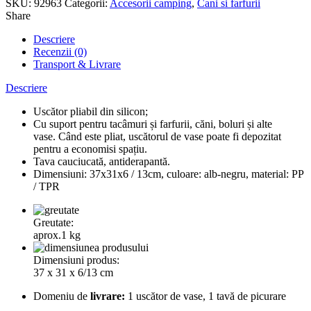
SKU:
92963
Categorii:
Accesorii camping
,
Cani si farfurii
Share
Descriere
Recenzii (0)
Transport & Livrare
Descriere
Uscător pliabil din silicon;
Cu suport pentru tacâmuri și farfurii, căni, boluri și alte
vase. Când este pliat, uscătorul de vase poate fi depozitat
pentru a economisi spațiu.
Tava cauciucată, antiderapantă.
Dimensiuni: 37x31x6 / 13cm, culoare: alb-negru, material: PP
/ TPR
Greutate:
aprox.1 kg
Dimensiuni produs:
37 x 31 x 6/13 cm
Domeniu de
livrare:
1 uscător de vase, 1 tavă de picurare