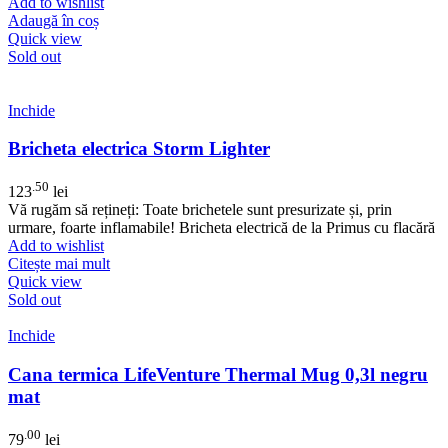
Add to wishlist
Adaugă în coș
Quick view
Sold out
Inchide
Bricheta electrica Storm Lighter
.50
123
lei
Vă rugăm să rețineți: Toate brichetele sunt presurizate și, prin
urmare, foarte inflamabile! Bricheta electrică de la Primus cu flacără
Add to wishlist
Citește mai mult
Quick view
Sold out
Inchide
Cana termica LifeVenture Thermal Mug 0,3l negru
mat
.00
79
lei