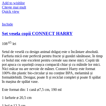
Add to wishlist
Citește mai mult
Quick view
Inchide
Set vesela copii CONNECT HARRY
.65
108
lei
Setul de veselă cu design animal drăguț este o încântare absolută.
Farfuria mică este perfectă pentru fructe și gustări sănătoase, în timp
ce bolul mic este excelent pentru cereale sau mese mici. Copiii tăi
pot apuca cu ușurință ceașca compactă chiar și cu mâinile lor mici.
Nici măcar nu are nevoie de mâner. Connect Harry este format
100% din plastic bio-circular și nu conține BPA, melamină și
formaldehidă. Desigur, poate fi și reciclat complet și poate fi spălat
în mașina de spălat vase.
Este format din: 1 cană ø7,5 cm, 190 ml
1 farfurie ø 20,5 cm
1 bol ø 12,3 cm