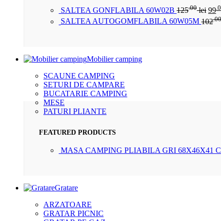
.00
.
SALTEA GONFLABILA 60W02B
125
lei
99
.0
SALTEA AUTOGOMFLABILA 60W05M
102
Mobilier camping
SCAUNE CAMPING
SETURI DE CAMPARE
BUCATARIE CAMPING
MESE
PATURI PLIANTE
FEATURED PRODUCTS
MASA CAMPING PLIABILA GRI 68X46X41 
Gratare
ARZATOARE
GRATAR PICNIC