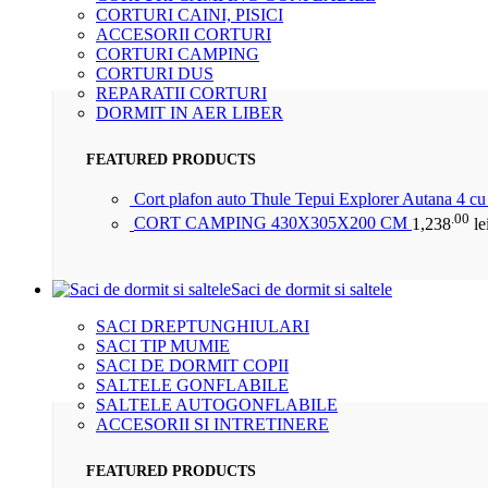
CORTURI CAINI, PISICI
ACCESORII CORTURI
CORTURI CAMPING
CORTURI DUS
REPARATII CORTURI
DORMIT IN AER LIBER
FEATURED PRODUCTS
Cort plafon auto Thule Tepui Explorer Autana 4 c
.00
CORT CAMPING 430X305X200 CM
1,238
le
Saci de dormit si saltele
SACI DREPTUNGHIULARI
SACI TIP MUMIE
SACI DE DORMIT COPII
SALTELE GONFLABILE
SALTELE AUTOGONFLABILE
ACCESORII SI INTRETINERE
FEATURED PRODUCTS