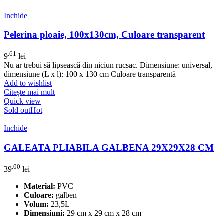
Inchide
Pelerina ploaie, 100x130cm, Culoare transparent
.61
9
lei
Nu ar trebui să lipsească din niciun rucsac. Dimensiune: universal,
dimensiune (L x l): 100 x 130 cm Culoare transparentă
Add to wishlist
Citește mai mult
Quick view
Sold out
Hot
Inchide
GALEATA PLIABILA GALBENA 29X29X28 CM
.00
39
lei
Material:
PVC
Culoare:
galben
Volum:
23,5L
Dimensiuni:
29 cm x 29 cm x 28 cm