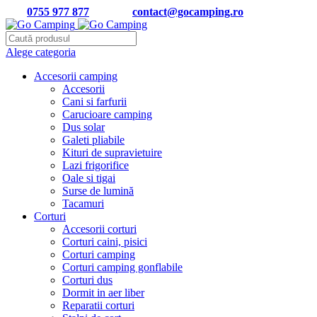
Tel:
0755 977 877
| Email:
contact@gocamping.ro
Alege categoria
Accesorii camping
Accesorii
Cani si farfurii
Carucioare camping
Dus solar
Galeti pliabile
Kituri de supravietuire
Lazi frigorifice
Oale si tigai
Surse de lumină
Tacamuri
Corturi
Accesorii corturi
Corturi caini, pisici
Corturi camping
Corturi camping gonflabile
Corturi dus
Dormit in aer liber
Reparatii corturi