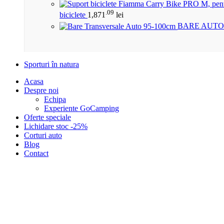
.09
biciclete
1,871
lei
BARE AUTO
Sporturi în natura
Acasa
Despre noi
Echipa
Experiente GoCamping
Oferte speciale
Lichidare stoc -25%
Corturi auto
Blog
Contact
Click to enlarge