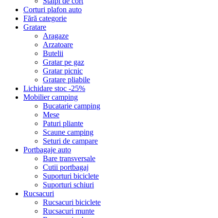
Stalpi de cort
Corturi plafon auto
Fără categorie
Gratare
Aragaze
Arzatoare
Butelii
Gratar pe gaz
Gratar picnic
Gratare pliabile
Lichidare stoc -25%
Mobilier camping
Bucatarie camping
Mese
Paturi pliante
Scaune camping
Seturi de campare
Portbagaje auto
Bare transversale
Cutii portbagaj
Suporturi biciclete
Suporturi schiuri
Rucsacuri
Rucsacuri biciclete
Rucsacuri munte