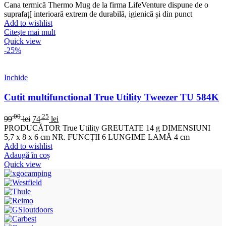
Cana termică Thermo Mug de la firma LifeVenture dispune de o
suprafaț[ interioară extrem de durabilă, igienică și din punct
Add to wishlist
Citește mai mult
Quick view
-25%
Inchide
Cutit multifunctional True Utility Tweezer TU 584K
.00
.25
99
lei
74
lei
PRODUCĂTOR True Utility GREUTATE 14 g DIMENSIUNI
5,7 x 8 x 6 cm NR. FUNCȚII 6 LUNGIME LAMĂ 4 cm
Add to wishlist
Adaugă în coș
Quick view