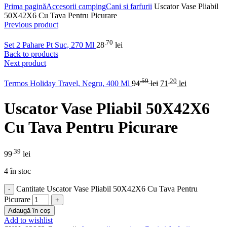
Prima pagină
Accesorii camping
Cani si farfurii
Uscator Vase Pliabil
50X42X6 Cu Tava Pentru Picurare
Previous product
.70
Set 2 Pahare Pt Suc, 270 Ml
28
lei
Back to products
Next product
.59
.20
Termos Holiday Travel, Negru, 400 Ml
94
lei
71
lei
Uscator Vase Pliabil 50X42X6
Cu Tava Pentru Picurare
.39
99
lei
4 în stoc
Cantitate Uscator Vase Pliabil 50X42X6 Cu Tava Pentru
Picurare
Adaugă în coș
Add to wishlist