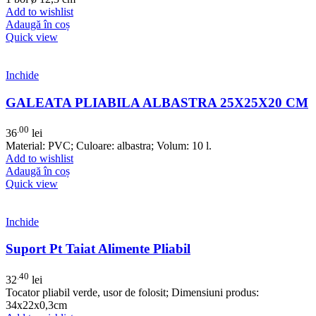
Add to wishlist
Adaugă în coș
Quick view
Inchide
GALEATA PLIABILA ALBASTRA 25X25X20 CM
.00
36
lei
Material: PVC; Culoare: albastra; Volum: 10 l.
Add to wishlist
Adaugă în coș
Quick view
Inchide
Suport Pt Taiat Alimente Pliabil
.40
32
lei
Tocator pliabil verde, usor de folosit; Dimensiuni produs:
34x22x0,3cm