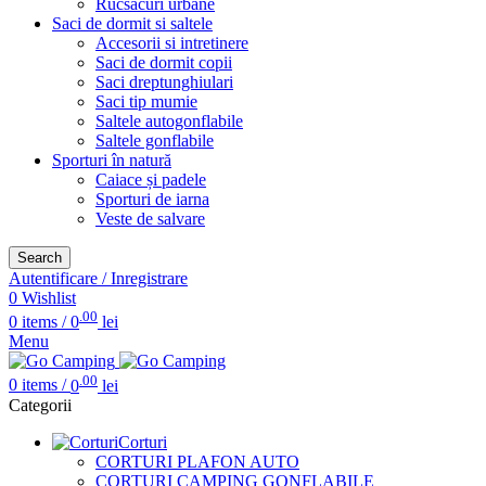
Rucsacuri urbane
Saci de dormit si saltele
Accesorii si intretinere
Saci de dormit copii
Saci dreptunghiulari
Saci tip mumie
Saltele autogonflabile
Saltele gonflabile
Sporturi în natură
Caiace și padele
Sporturi de iarna
Veste de salvare
Search
Autentificare / Inregistrare
0
Wishlist
.00
0
items
/
0
lei
Menu
.00
0
items
/
0
lei
Categorii
Corturi
CORTURI PLAFON AUTO
CORTURI CAMPING GONFLABILE