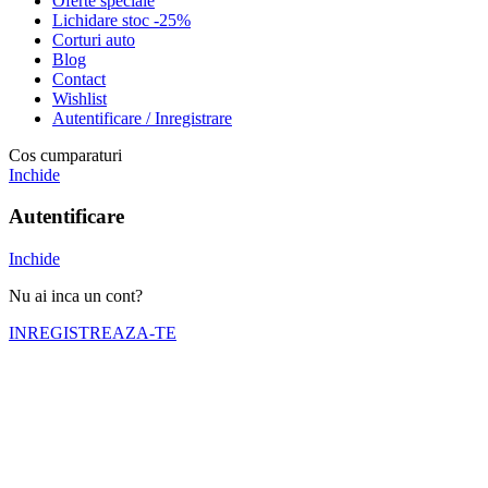
Oferte speciale
Lichidare stoc -25%
Corturi auto
Blog
Contact
Wishlist
Autentificare / Inregistrare
Cos cumparaturi
Inchide
Autentificare
Inchide
Nu ai inca un cont?
INREGISTREAZA-TE
Numele tău (obligatoriu)
Emailul tău (obligatoriu)