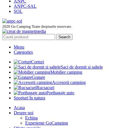
ANPC
ANPC-SAL
SOL
2020 Go Camping Toate drepturile rezervate.
Search
Menu
Categories
Corturi
Saci de dormit si saltele
Mobilier camping
Gratare
Accesorii camping
Rucsacuri
Portbagaje auto
Sporturi în natura
Acasa
Despre noi
Echipa
Experiente GoCamping