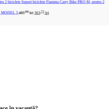
Suport biciclete Fiamma Carry Bike PRO M, pentru 2
.00
.75
 MODEL 3
485
lei
363
lei
ace în vacanță?