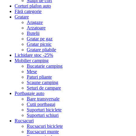
Stalpi de cort
Corturi plafon auto
Fără categorie
Gratare
Aragaze
Arzatoare
Butelii
Gratar pe gaz
Gratar picnic
Gratare pliabile
Lichidare stoc -25%
Mobilier camping
Bucatarie camping
Mese
Paturi pliante
Scaune camping
Seturi de campare
Portbagaje auto
Bare transversale
Cutii portbagaj
Suporturi biciclete
Suporturi schiuri
Rucsacuri
Rucsacuri biciclete
Rucsacuri munte