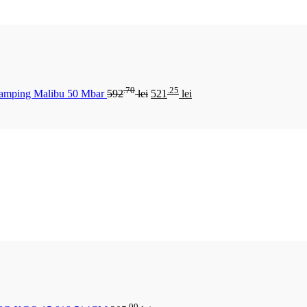
.70
.25
Camping Malibu 50 Mbar
592
lei
521
lei
.00