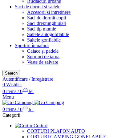
Rucsacuri urbane
Saci de dormit si saltele
Accesorii si intretinere
Saci de dormit copii
Saci dreptunghiulari
Saci tip mumie
Saltele autogonflabile
Saltele gonflabile
Sporturi în natură
Caiace și padele
Sporturi de iarna
Veste de salvare
Search
Autentificare / Inregistrare
0
Wishlist
.00
0
items
/
0
lei
Menu
.00
0
items
/
0
lei
Categorii
Corturi
CORTURI PLAFON AUTO
CORTURI CAMPING GONFLABILE