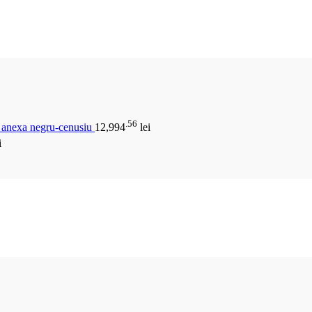
.56
u anexa negru-cenusiu
12,994
lei
i