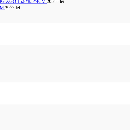
G XGO 15.8*8.5*4CM
205
lei
.00
CM
39
lei