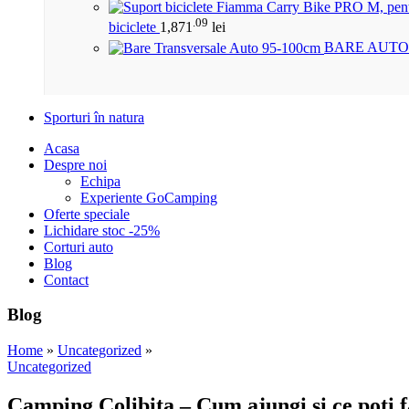
.09
biciclete
1,871
lei
BARE AUTO
Sporturi în natura
Acasa
Despre noi
Echipa
Experiente GoCamping
Oferte speciale
Lichidare stoc -25%
Corturi auto
Blog
Contact
Blog
Home
»
Uncategorized
»
Uncategorized
Camping Colibita – Cum ajungi și ce poți f