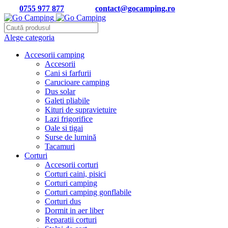
Tel:
0755 977 877
| Email:
contact@gocamping.ro
Alege categoria
Accesorii camping
Accesorii
Cani si farfurii
Carucioare camping
Dus solar
Galeti pliabile
Kituri de supravietuire
Lazi frigorifice
Oale si tigai
Surse de lumină
Tacamuri
Corturi
Accesorii corturi
Corturi caini, pisici
Corturi camping
Corturi camping gonflabile
Corturi dus
Dormit in aer liber
Reparatii corturi