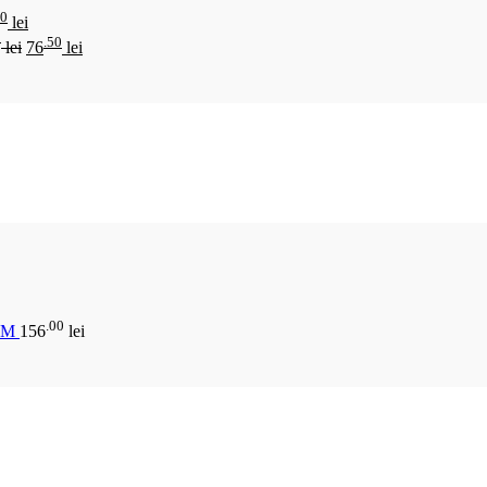
00
lei
0
.50
lei
76
lei
.00
CM
156
lei