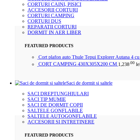
CORTURI CAINI, PISICI
ACCESORII CORTURI
CORTURI CAMPING
CORTURI DUS
REPARATII CORTURI
DORMIT IN AER LIBER
FEATURED PRODUCTS
Cort plafon auto Thule Tepui Explorer Autana 4 c
.00
CORT CAMPING 430X305X200 CM
1,238
le
Saci de dormit si saltele
SACI DREPTUNGHIULARI
SACI TIP MUMIE
SACI DE DORMIT COPII
SALTELE GONFLABILE
SALTELE AUTOGONFLABILE
ACCESORII SI INTRETINERE
FEATURED PRODUCTS