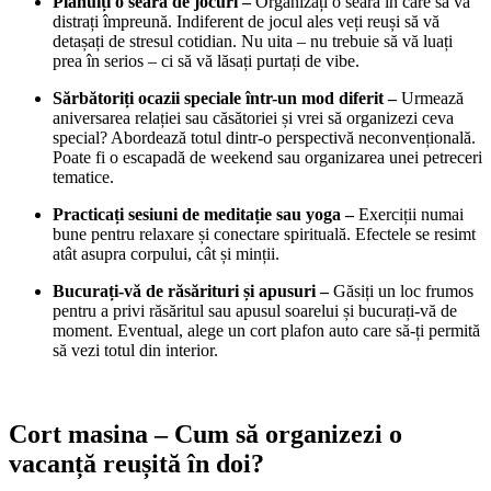
Plănuiți o seară de jocuri –
Organizați o seară în care să vă
distrați împreună. Indiferent de jocul ales veți reuși să vă
detașați de stresul cotidian. Nu uita – nu trebuie să vă luați
prea în serios – ci să vă lăsați purtați de vibe.
Sărbătoriți ocazii speciale într-un mod diferit –
Urmează
aniversarea relației sau căsătoriei și vrei să organizezi ceva
special? Abordează totul dintr-o perspectivă neconvențională.
Poate fi o escapadă de weekend sau organizarea unei petreceri
tematice.
Practicați sesiuni de meditație sau yoga –
Exerciții numai
bune pentru relaxare și conectare spirituală. Efectele se resimt
atât asupra corpului, cât și minții.
Bucurați-vă de răsărituri și apusuri –
Găsiți un loc frumos
pentru a privi răsăritul sau apusul soarelui și bucurați-vă de
moment. Eventual, alege un cort plafon auto care să-ți permită
să vezi totul din interior.
Cort masina – Cum să organizezi o
vacanță reușită în doi?