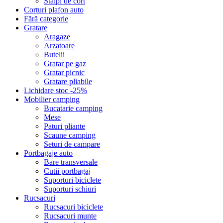
Stalpi de cort
Corturi plafon auto
Fără categorie
Gratare
Aragaze
Arzatoare
Butelii
Gratar pe gaz
Gratar picnic
Gratare pliabile
Lichidare stoc -25%
Mobilier camping
Bucatarie camping
Mese
Paturi pliante
Scaune camping
Seturi de campare
Portbagaje auto
Bare transversale
Cutii portbagaj
Suporturi biciclete
Suporturi schiuri
Rucsacuri
Rucsacuri biciclete
Rucsacuri munte