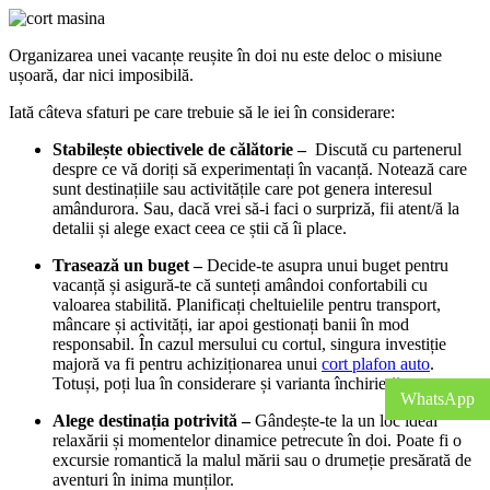
Organizarea unei vacanțe reușite în doi nu este deloc o misiune
ușoară, dar nici imposibilă.
Iată câteva sfaturi pe care trebuie să le iei în considerare:
Stabilește obiectivele de călătorie –
Discută cu partenerul
despre ce vă doriți să experimentați în vacanță. Notează care
sunt destinațiile sau activitățile care pot genera interesul
amândurora. Sau, dacă vrei să-i faci o surpriză, fii atent/ă la
detalii și alege exact ceea ce știi că îi place.
Trasează un buget –
Decide-te asupra unui buget pentru
vacanță și asigură-te că sunteți amândoi confortabili cu
valoarea stabilită. Planificați cheltuielile pentru transport,
mâncare și activități, iar apoi gestionați banii în mod
responsabil. În cazul mersului cu cortul, singura investiție
majoră va fi pentru achiziționarea unui
cort plafon auto
.
Totuși, poți lua în considerare și varianta închirierii.
WhatsApp
Alege destinația potrivită –
Gândește-te la un loc ideal
relaxării și momentelor dinamice petrecute în doi. Poate fi o
excursie romantică la malul mării sau o drumeție presărată de
aventuri în inima munților.