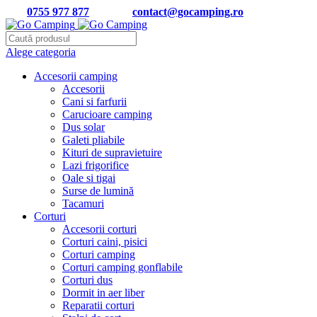
Tel:
0755 977 877
| Email:
contact@gocamping.ro
Alege categoria
Accesorii camping
Accesorii
Cani si farfurii
Carucioare camping
Dus solar
Galeti pliabile
Kituri de supravietuire
Lazi frigorifice
Oale si tigai
Surse de lumină
Tacamuri
Corturi
Accesorii corturi
Corturi caini, pisici
Corturi camping
Corturi camping gonflabile
Corturi dus
Dormit in aer liber
Reparatii corturi