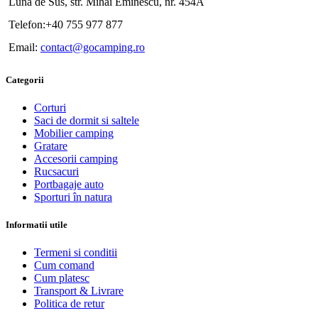
Luna de Sus, str. Mihai Eminescu, nr. 454A
Telefon:+40 755 977 877
Email:
contact@gocamping.ro
Categorii
Corturi
Saci de dormit si saltele
Mobilier camping
Gratare
Accesorii camping
Rucsacuri
Portbagaje auto
Sporturi în natura
Informatii utile
Termeni si conditii
Cum comand
Cum platesc
Transport & Livrare
Politica de retur