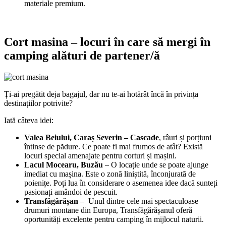
materiale premium.
Cort masina – locuri în care să mergi în
camping alături de partener/ă
Ți-ai pregătit deja bagajul, dar nu te-ai hotărât încă în privința
destinațiilor potrivite?
Iată câteva idei:
Valea Beiului, Caraș Severin – Cascade
, râuri și porțiuni
întinse de pădure. Ce poate fi mai frumos de atât? Există
locuri special amenajate pentru corturi și mașini.
Lacul Mocearu, Buzău
– O locație unde se poate ajunge
imediat cu mașina. Este o zonă liniștită, înconjurată de
poienițe. Poți lua în considerare o asemenea idee dacă sunteți
pasionați amândoi de pescuit.
Transfăgărășan
– Unul dintre cele mai spectaculoase
drumuri montane din Europa, Transfăgărășanul oferă
oportunități excelente pentru camping în mijlocul naturii.