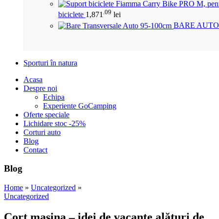
.09
biciclete
1,871
lei
BARE AUTO
Sporturi în natura
Acasa
Despre noi
Echipa
Experiente GoCamping
Oferte speciale
Lichidare stoc -25%
Corturi auto
Blog
Contact
Blog
Home
»
Uncategorized
»
Uncategorized
Cort masina – idei de vacanțe alături de