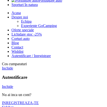
Portbagaje auto
Sporturi în natura
Acasa
Despre noi
Echipa
Experiente GoCamping
Oferte speciale
Lichidare stoc -25%
Corturi auto
Blog
Contact
Wishlist
Autentificare / Inregistrare
Cos cumparaturi
Inchide
Autentificare
Inchide
Nu ai inca un cont?
INREGISTREAZA-TE