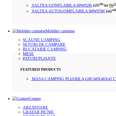
.00
.
SALTEA GONFLABILA 60W02B
125
lei
99
.0
SALTEA AUTOGOMFLABILA 60W05M
102
Mobilier camping
SCAUNE CAMPING
SETURI DE CAMPARE
BUCATARIE CAMPING
MESE
PATURI PLIANTE
FEATURED PRODUCTS
MASA CAMPING PLIABILA GRI 68X46X41 
Gratare
ARZATOARE
GRATAR PICNIC