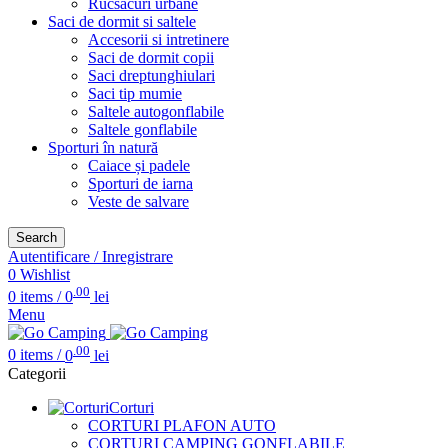
Rucsacuri urbane
Saci de dormit si saltele
Accesorii si intretinere
Saci de dormit copii
Saci dreptunghiulari
Saci tip mumie
Saltele autogonflabile
Saltele gonflabile
Sporturi în natură
Caiace și padele
Sporturi de iarna
Veste de salvare
Search
Autentificare / Inregistrare
0
Wishlist
.00
0
items
/
0
lei
Menu
.00
0
items
/
0
lei
Categorii
Corturi
CORTURI PLAFON AUTO
CORTURI CAMPING GONFLABILE