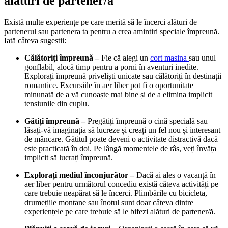
alături de partener/ă
Există multe experiențe pe care merită să le încerci alături de
partenerul sau partenera ta pentru a crea amintiri speciale împreună.
Iată câteva sugestii:
Călătoriți împreună –
Fie că alegi un
cort masina
sau unul
gonflabil, alocă timp pentru a porni în aventuri inedite.
Explorați împreună priveliști unicate sau călătoriți în destinații
romantice. Excursiile în aer liber pot fi o oportunitate
minunată de a vă cunoaște mai bine și de a elimina implicit
tensiunile din cuplu.
Gătiți împreună –
Pregătiți împreună o cină specială sau
lăsați-vă imaginația să lucreze și creați un fel nou și interesant
de mâncare. Gătitul poate deveni o activitate distractivă dacă
este practicată în doi. Pe lângă momentele de râs, veți învăța
implicit să lucrați împreună.
Explorați mediul înconjurător –
Dacă ai ales o vacanță în
aer liber pentru următorul concediu există câteva activități pe
care trebuie neapărat să le încerci. Plimbările cu bicicleta,
drumețiile montane sau înotul sunt doar câteva dintre
experiențele pe care trebuie să le bifezi alături de partener/ă.