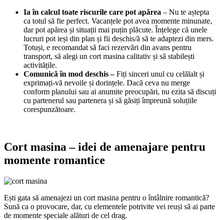
Ia în calcul toate riscurile care pot apărea
– Nu te aștepta
ca totul să fie perfect. Vacanțele pot avea momente minunate,
dar pot apărea și situații mai puțin plăcute. Înțelege că unele
lucruri pot ieși din plan și fii deschis/ă să te adaptezi din mers.
Totuși, e recomandat să faci rezervări din avans pentru
transport, să alegi un cort masina calitativ și să stabilești
activitățile.
Comunică în mod deschis –
Fiți sinceri unul cu celălalt și
exprimați-vă nevoile și dorințele. Dacă ceva nu merge
conform planului sau ai anumite preocupări, nu ezita să discuți
cu partenerul sau partenera și să găsiți împreună soluțiile
corespunzătoare.
Cort masina – idei de amenajare pentru
momente romantice
Ești gata să amenajezi un cort masina pentru o întâlnire romantică?
Sună ca o provocare, dar, cu elementele potrivite vei reuși să ai parte
de momente speciale alături de cel drag.