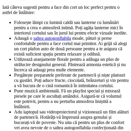
Iată câteva sugestii pentru a face din cort un loc perfect pentru o
astfel de întâlnire:
Folosește lămpi cu lumină caldă sau lanterne cu lumânări
pentru a crea o atmosferă intimă. Poți agăța lanterne mici în
interiorul cortului sau în jurul lui pentru efecte vizuale inedite.
Adaugă o
saltea autogonflabila
moale, pături și perne
confortabile pentru a face cortul mai primitor. Ai grijă să alegi
un cort plafon auto de două persoane pentru a te asigura că
există suficient spațiu pentru relaxare și odihnă.
Utilizează aranjamente florale pentru a adăuga un plus de
strălucire designului general. Păstrează armonia estetică și nu
încerca să adaugi prea multe elemente.
Pregătește preparatele preferate de partener/ă și niște platouri
cu gustări. Poți aduce fructe, ciocolată, brânzeturi și vin pentru
a vă bucura de o cină romantică în intimitatea cortului.
Pune muzică ambientală. Fă un playlist special și mixează
piesele pe care le ascultați amândoi. Asigură-te că volumul
este potrivit, pentru a nu perturba atmosfera liniștită a
întâlnirii.
Adu laptopul sau videoproiectorul și vizionează un film alături
de partener/ă. Hotărâți-vă împreună asupra genului și
bucurați-vă de poveste. Nu uita că pentru un plus de confort
vei avea nevoie de o saltea autogonflabila confecționată din