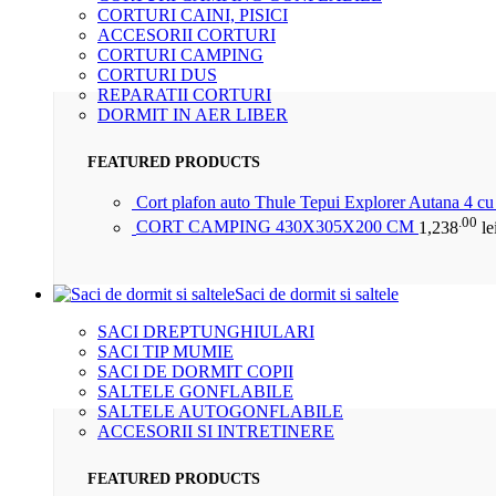
CORTURI CAINI, PISICI
ACCESORII CORTURI
CORTURI CAMPING
CORTURI DUS
REPARATII CORTURI
DORMIT IN AER LIBER
FEATURED PRODUCTS
Cort plafon auto Thule Tepui Explorer Autana 4 c
.00
CORT CAMPING 430X305X200 CM
1,238
le
Saci de dormit si saltele
SACI DREPTUNGHIULARI
SACI TIP MUMIE
SACI DE DORMIT COPII
SALTELE GONFLABILE
SALTELE AUTOGONFLABILE
ACCESORII SI INTRETINERE
FEATURED PRODUCTS