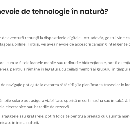
nevoie de tehnologie în natură?
 de aventură renunță la dispozitivele digitale. Într-adevăr, gestul vine ca
esfășoară online. Totuși, vei avea nevoie de accesorii camping inteligente 
, cum ar fi telefoanele mobile sau radiourile bidirecționale, pot fi esenț
emenea, pentru a rămâne în legătură cu ceilalți membri ai grupului în timpul 
 de navigație pot ajuta la evitarea rătăcirii și la planificarea traseelor în lo
pile solare pot asigura vizibilitate sporită în cort masina sau în tabără.
vele electronice sau bateriile de rezervă.
i aragazele sau grătarele, pot fi folosite pentru a pregăti cu ușurință mâ
cate în inima naturii.