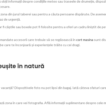
bții informații despre condițiile meteo sau traseele de drumeție, dispozi
ecesare.
a zona din jurul taberei sau pentru a căuta persoane dispărute. De aseme
caz de urgență.
 fi căștile sau boxele pot fi folosite pentru a oferi un cadru liniștit de p
ecomandate accesorii care trebuie să se regăsească în
cort masina
sunt dis
rbe care te înconjoară și experiențele trăite cu cei dragi.
reușite în natură
 în vacanță? Dispozitivele foto nu pot lipsi din bagaj. Iată câteva sfaturi car
ează zona în care vei fotografia. Află informații suplimentare despre cele m