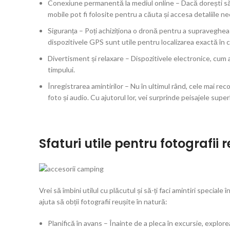
Conexiune permanentă la mediul online – Dacă dorești să o
mobile pot fi folosite pentru a căuta și accesa detaliile n
Siguranța – Poți achiziționa o dronă pentru a supraveghe
dispozitivele GPS sunt utile pentru localizarea exactă în 
Divertisment și relaxare – Dispozitivele electronice, cum ar
timpului.
Înregistrarea amintirilor – Nu în ultimul rând, cele mai r
foto și audio. Cu ajutorul lor, vei surprinde peisajele supe
Sfaturi utile pentru fotografii 
Vrei să îmbini utilul cu plăcutul și să-ți faci amintiri speciale
ajuta să obții fotografii reușite în natură:
Planifică în avans – Înainte de a pleca în excursie, explor