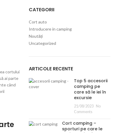
CATEGORII
Cort auto
Introducere in camping
Noutăți
Uncategorized
ARTICOLE RECENTE
ea cortului
să ai parte
Top 5 accesorii
ente când
camping pe
rii
care să le iei în
excursie
21/08/2023
No
Comments
parte
Cort camping –
sporturi pe care le