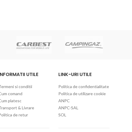
C
INFORMATII UTILE
LINK-URI UTILE
Termeni si conditii
Politica de confidentialitate
Cum comand
Politica de utilizare cookie
Cum platesc
ANPC
Transport & Livrare
ANPC-SAL
Politica de retur
SOL