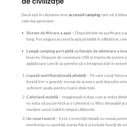
de civilizație
Dacă ești în căutarea unor
accesorii camping
care să-ți îmbu
cele mai apreciate:
Sistem de filtrare a apei –
Dispozitivele de purificare a 
lung. Pot asigura accesul la apă potabilă în sălbăticie, ce
Lampă camping portabilă cu funcție de eliminare a ins
insecte. Dispune de conexiune USB și trepte de putere a lum
agățătoare care îți va permite să o integrezi atât în exteri
Lopată multifuncțională pliabilă
– Pe care o poți folosi
livrată într-o geantă, tocmai de aceea o poți depozita oriu
suficient spațiu pentru toate obiectele.
Cafetieră mobilă
– Imaginează-ți doar cum ar arăta dimi
nu ezita să pui pe listă și o cafetieră cu filtru detașabil 
menține vasul stabil în timpul călătoriei.
Un smartwatch
– Este o investiție ideală nu numai pentru c
monitoriza cu ușurință starea fizică și include funcții de or