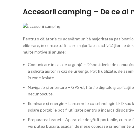
Accesorii camping – De ce ai 
Pentru o călătorie cu adevărat unică majoritatea pasionaților
eliberare, în contextul în care majoritatea activităților se d
multe motive și anume:
Comunicare în caz de urgență – Dispozitivele de comunicare
a solicita ajutor în caz de urgență. Pot fi utilizate, de as
în zone izolate.
Navigație și orientare – GPS-ul, hărțile digitale și aplicațiile
necunoscute.
Iluminare și energie – Lanternele cu tehnologie LED sau lăm
solare portabile pot fi utilizate pentru a încărca dispoziti
Prepararea hranei – Aparatele de gătit portabile, cum ar f
vei putea bucura, așadar, de mese copioase și momente uni