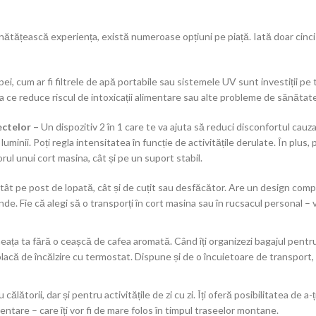
nătățească experiența, există numeroase opțiuni pe piață. Iată doar cinci
apei, cum ar fi filtrele de apă portabile sau sistemele UV sunt investiții p
ea ce reduce riscul de intoxicații alimentare sau alte probleme de sănătat
ectelor –
Un dispozitiv 2 în 1 care te va ajuta să reduci disconfortul cauz
inii. Poți regla intensitatea în funcție de activitățile derulate. În plus, 
orul unui cort masina, cât și pe un suport stabil.
 atât pe post de lopată, cât și de cuțit sau desfăcător. Are un design comp
nde. Fie că alegi să o transporți în cort masina sau în rucsacul personal – 
neața ta fără o ceașcă de cafea aromată. Când îți organizezi bagajul pent
și placă de încălzire cu termostat. Dispune și de o încuietoare de transport,
ălătorii, dar și pentru activitățile de zi cu zi. Îți oferă posibilitatea de a-ț
ientare – care îți vor fi de mare folos în timpul traseelor montane.