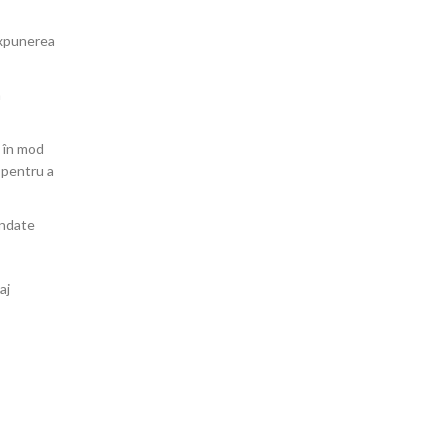
 expunerea
a
e în mod
i pentru a
andate
aj