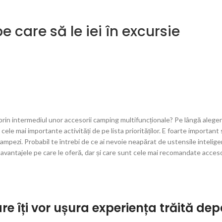
 care să le iei în excursie
 prin intermediul unor accesorii camping multifuncționale? Pe lângă aleger
cele mai importante activități de pe lista priorităților. E foarte important 
ă campezi. Probabil te întrebi de ce ai nevoie neapărat de ustensile intelig
e avantajele pe care le oferă, dar și care sunt cele mai recomandate acceso
are îți vor ușura experiența trăită de