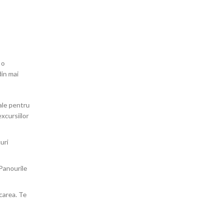
 o
din mai
iale pentru
excursiilor
curi
 Panourile
ncarea. Te