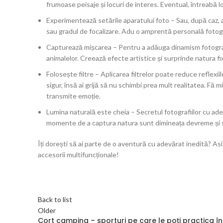
frumoase peisaje și locuri de interes. Eventual, întreabă loc
Experimentează setările aparatului foto – Sau, după caz, al
sau gradul de focalizare. Adu o amprentă personală fotograf
Capturează mișcarea – Pentru a adăuga dinamism fotografiil
animalelor. Creează efecte artistice și surprinde natura f
Folosește filtre – Aplicarea filtrelor poate reduce reflexii
sigur, însă ai grijă să nu schimbi prea mult realitatea. Fă 
transmite emoție.
Lumina naturală este cheia – Secretul fotografiilor cu ade
momente de a captura natura sunt dimineața devreme și se
Îți dorești să ai parte de o aventură cu adevărat inedită? Asi
accesorii multifuncționale!
Back to list
Older
Cort camping – sporturi pe care le poți practica î