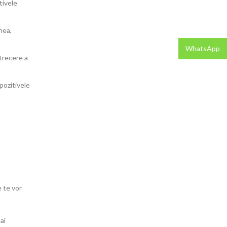
tivele
nea,
WhatsApp
etrecere a
pozitivele
e te vor
ai