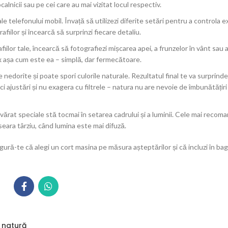
alnicii sau pe cei care au mai vizitat locul respectiv.
e telefonului mobil. Învață să utilizezi diferite setări pentru a controla
iilor și încearcă să surprinzi fiecare detaliu.
or tale, încearcă să fotografiezi mișcarea apei, a frunzelor în vânt sau 
ix așa cum este ea – simplă, dar fermecătoare.
le nedorite și poate spori culorile naturale. Rezultatul final te va surprind
mici ajustări și nu exagera cu filtrele – natura nu are nevoie de îmbunătățir
vărat speciale stă tocmai în setarea cadrului și a luminii. Cele mai recom
ara târziu, când lumina este mai difuză.
gură-te că alegi un cort masina pe măsura așteptărilor și că incluzi în bag
n natură