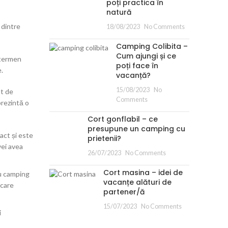
poți practica în
natură
 dintre
18/08/2023
No Comments
Camping Colibita –
Cum ajungi și ce
e termen
poți face în
e.
vacanță?
15/08/2023
No
at de
Comments
prezintă o
Cort gonflabil – ce
presupune un camping cu
act și este
prietenii?
vei avea
26/07/2023
No Comments
Cort masina – idei de
ru camping
vacanțe alături de
 care
partener/ă
15/07/2023
No Comments
i