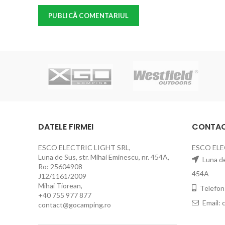
DATELE FIRMEI
CONTA
ESCO ELECTRIC LIGHT SRL,
ESCO ELE
Luna de Sus, str. Mihai Eminescu, nr. 454A,
Luna de 
Ro: 25604908
454A
J12/1161/2009
Mihai Tiorean,
Telefon
+40 755 977 877
Email:
contact@gocamping.ro